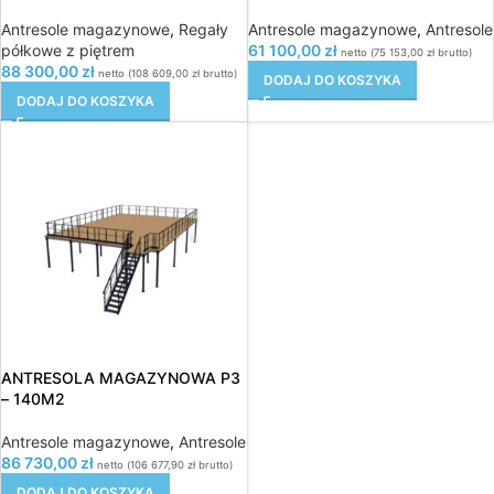
Antresole magazynowe
,
Regały
Antresole magazynowe
,
Antresole
półkowe z piętrem
61 100,00
zł
netto (
75 153,00
zł
brutto)
88 300,00
zł
netto (
108 609,00
zł
brutto)
DODAJ DO KOSZYKA
DODAJ DO KOSZYKA
ANTRESOLA MAGAZYNOWA P3
– 140M2
Antresole magazynowe
,
Antresole
86 730,00
zł
netto (
106 677,90
zł
brutto)
DODAJ DO KOSZYKA