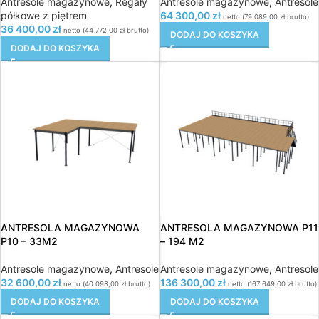
Antresole magazynowe
,
Regały
Antresole magazynowe
,
Antresole
półkowe z piętrem
64 300,00
zł
netto (
79 089,00
zł
brutto)
36 400,00
zł
netto (
44 772,00
zł
brutto)
DODAJ DO KOSZYKA
DODAJ DO KOSZYKA
ANTRESOLA MAGAZYNOWA
ANTRESOLA MAGAZYNOWA P11
P10 – 33M2
– 194 M2
Antresole magazynowe
,
Antresole
Antresole magazynowe
,
Antresole
32 600,00
zł
136 300,00
zł
netto (
40 098,00
zł
brutto)
netto (
167 649,00
zł
brutto)
DODAJ DO KOSZYKA
DODAJ DO KOSZYKA