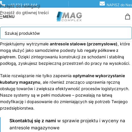
+48 533 451 444
NAPISZ do Nas
Przejdź do nawigacji
Przejdź do głównej treści
MENU
Projektujemy wytrzymałe
antresole stalowe (przemysłowe)
, które
mogą służyć jako samodzielne podesty lub
regały półkowe z
piętrem
. Dzięki zintegrowaniu konstrukcji ze schodami i stabilną
podłogą, zyskujesz bezpieczną przestrzeń do pracy na wysokości.
Takie rozwiązanie nie tylko zapewnia
optymalne wykorzystanie
kubatury magazynu
, ale również znacząco usprawnia ręczną
obsługę towarów i zwiększa efektywność procesów logistycznych.
Nasze systemy są w pełni modułowe – pozwalają na łatwą
modyfikację i dopasowanie do zmieniających się potrzeb Twojego
przedsiębiorstwa.
Skontaktuj się z nami
w sprawie projektu i wyceny na
antresole magazynowe