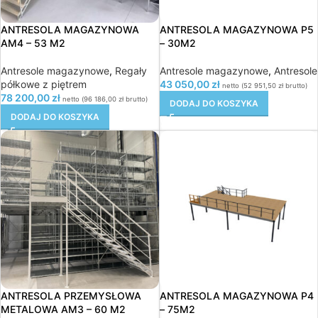
ANTRESOLA MAGAZYNOWA
ANTRESOLA MAGAZYNOWA P5
AM4 – 53 M2
– 30M2
Antresole magazynowe
,
Regały
Antresole magazynowe
,
Antresole
półkowe z piętrem
43 050,00
zł
netto (
52 951,50
zł
brutto)
78 200,00
zł
netto (
96 186,00
zł
brutto)
DODAJ DO KOSZYKA
DODAJ DO KOSZYKA
ANTRESOLA PRZEMYSŁOWA
ANTRESOLA MAGAZYNOWA P4
METALOWA AM3 – 60 M2
– 75M2