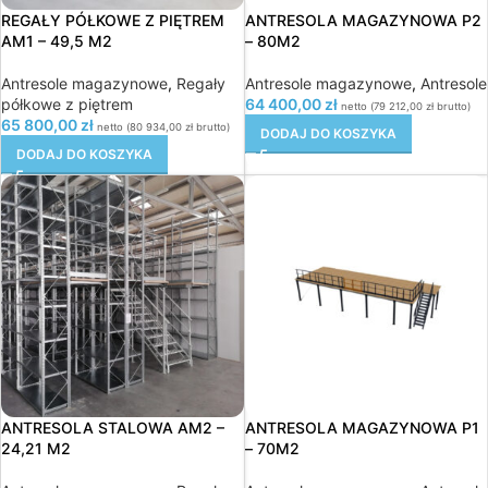
REGAŁY PÓŁKOWE Z PIĘTREM
ANTRESOLA MAGAZYNOWA P2
AM1 – 49,5 M2
– 80M2
Antresole magazynowe
,
Regały
Antresole magazynowe
,
Antresole
półkowe z piętrem
64 400,00
zł
netto (
79 212,00
zł
brutto)
65 800,00
zł
netto (
80 934,00
zł
brutto)
DODAJ DO KOSZYKA
DODAJ DO KOSZYKA
ANTRESOLA STALOWA AM2 –
ANTRESOLA MAGAZYNOWA P1
24,21 M2
– 70M2