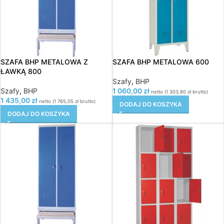
SZAFA BHP METALOWA Z
SZAFA BHP METALOWA 600
ŁAWKĄ 800
Szafy
,
BHP
Szafy
,
BHP
1 060,00
zł
netto (
1 303,80
zł
brutto)
1 435,00
zł
netto (
1 765,05
zł
brutto)
DODAJ DO KOSZYKA
DODAJ DO KOSZYKA