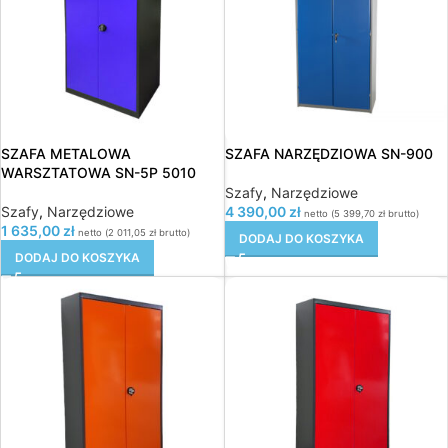
SZAFA METALOWA
SZAFA NARZĘDZIOWA SN-900
WARSZTATOWA SN-5P 5010
Szafy
,
Narzędziowe
Szafy
,
Narzędziowe
4 390,00
zł
netto (
5 399,70
zł
brutto)
1 635,00
zł
netto (
2 011,05
zł
brutto)
DODAJ DO KOSZYKA
DODAJ DO KOSZYKA