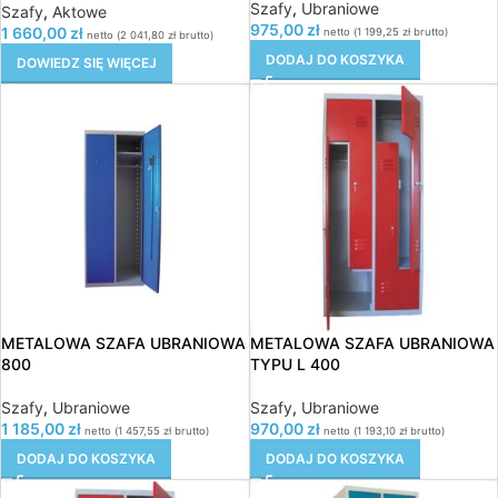
Szafy
,
Ubraniowe
Szafy
,
Aktowe
975,00
zł
1 660,00
zł
netto (
1 199,25
zł
brutto)
netto (
2 041,80
zł
brutto)
DODAJ DO KOSZYKA
DOWIEDZ SIĘ WIĘCEJ
METALOWA SZAFA UBRANIOWA
METALOWA SZAFA UBRANIOWA
800
TYPU L 400
Szafy
,
Ubraniowe
Szafy
,
Ubraniowe
1 185,00
zł
970,00
zł
netto (
1 457,55
zł
brutto)
netto (
1 193,10
zł
brutto)
DODAJ DO KOSZYKA
DODAJ DO KOSZYKA