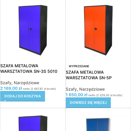
SZAFA METALOWA
WYPRZEDANE
WARSZTATOWA SN-3S 5010
SZAFA METALOWA
WARSZTATOWA SN-5P
Szafy
,
Narzędziowe
2 169,00
zł
Szafy
,
Narzędziowe
netto (
2 667,87
zł
brutto)
1 650,00
zł
netto (
2 029,50
zł
brutto)
DODAJ DO KOSZYKA
DOWIEDZ SIĘ WIĘCEJ