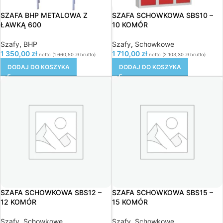
SZAFA BHP METALOWA Z
SZAFA SCHOWKOWA SBS10 –
ŁAWKĄ 600
10 KOMÓR
Szafy
,
BHP
Szafy
,
Schowkowe
1 350,00
zł
1 710,00
zł
netto (
1 660,50
zł
brutto)
netto (
2 103,30
zł
brutto)
DODAJ DO KOSZYKA
DODAJ DO KOSZYKA
SZAFA SCHOWKOWA SBS12 –
SZAFA SCHOWKOWA SBS15 –
12 KOMÓR
15 KOMÓR
Szafy
,
Schowkowe
Szafy
,
Schowkowe