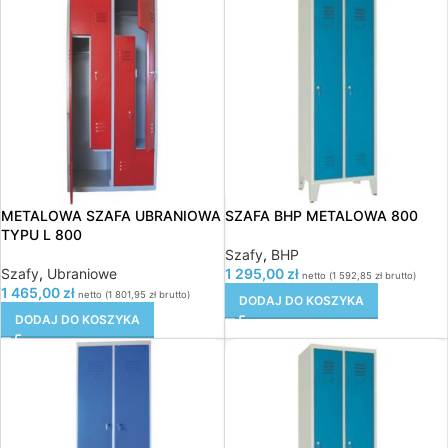
METALOWA SZAFA UBRANIOWA
SZAFA BHP METALOWA 800
TYPU L 800
Szafy
,
BHP
Szafy
,
Ubraniowe
1 295,00
zł
netto (
1 592,85
zł
brutto)
1 465,00
zł
netto (
1 801,95
zł
brutto)
DODAJ DO KOSZYKA
DODAJ DO KOSZYKA