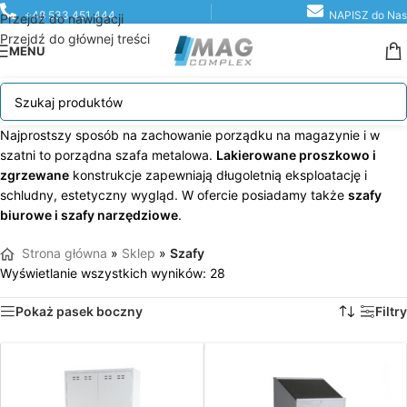
+48 533 451 444
NAPISZ do Nas
Przejdź do nawigacji
Przejdź do głównej treści
MENU
Najprostszy sposób na zachowanie porządku na magazynie i w
szatni to porządna szafa metalowa.
Lakierowane proszkowo i
zgrzewane
konstrukcje zapewniają długoletnią eksploatację i
schludny, estetyczny wygląd. W ofercie posiadamy także
szafy
biurowe i szafy narzędziowe
.
Strona główna
»
Sklep
»
Szafy
Wyświetlanie wszystkich wyników: 28
Pokaż pasek boczny
Filtry