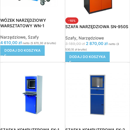
WÓZEK NARZĘDZIOWY
-10%
WARSZTATOWY WN-1
SZAFA NARZĘDZIOWA SN-950S
Narzędziowe
,
Szafy
Szafy
,
Narzędziowe
4 610,00
zł
2 870,00
zł
netto (
5 670,30
zł
brutto)
3 189,00
zł
netto (
3
530,10
zł
brutto)
DODAJ DO KOSZYKA
DODAJ DO KOSZYKA
SZAFKA KOMPUTEROWA SK-1
SZAFKA KOMPUTEROWA SK-2