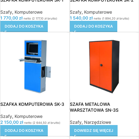
Szafy
,
Komputerowe
Szafy
,
Komputerowe
1 770,00
zł
1 540,00
zł
netto (
2 177,10
zł
brutto)
netto (
1 894,20
zł
brutto)
DODAJ DO KOSZYKA
DODAJ DO KOSZYKA
SZAFKA KOMPUTEROWA SK-3
SZAFA METALOWA
WARSZTATOWA SN-3S
Szafy
,
Komputerowe
2 150,00
zł
Szafy
,
Narzędziowe
netto (
2 644,50
zł
brutto)
DODAJ DO KOSZYKA
DOWIEDZ SIĘ WIĘCEJ