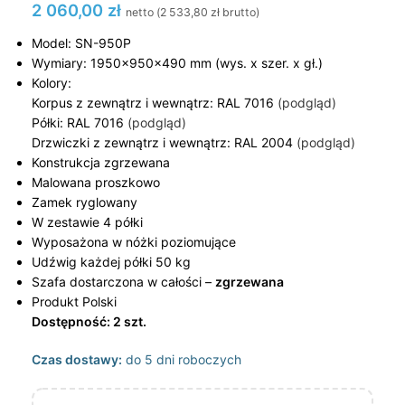
2 060,00
zł
netto (
2 533,80
zł
brutto)
Model: SN-950P
Wymiary: 1950x950x490 mm (wys. x szer. x gł.)
Kolory:
Korpus z zewnątrz i wewnątrz: RAL 7016
(podgląd)
Półki: RAL 7016
(podgląd)
Drzwiczki z zewnątrz i wewnątrz: RAL 2004
(podgląd)
Konstrukcja zgrzewana
Malowana proszkowo
Zamek ryglowany
W zestawie 4 półki
Wyposażona w nóżki poziomujące
Udźwig każdej półki 50 kg
Szafa dostarczona w całości –
zgrzewana
Produkt Polski
Dostępność: 2 szt.
Czas dostawy:
do 5 dni roboczych