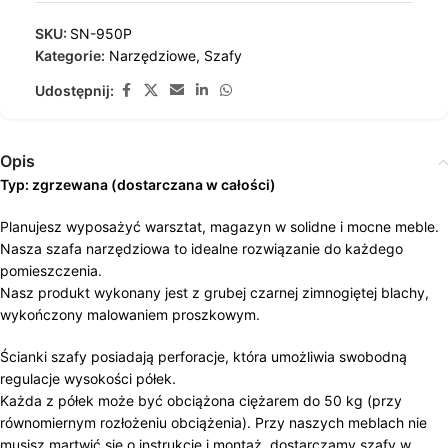
SKU:
SN-950P
Kategorie:
Narzędziowe
,
Szafy
Udostępnij:
Opis
Typ: zgrzewana (dostarczana w całości)
Planujesz wyposażyć warsztat, magazyn w solidne i mocne meble.
Nasza szafa narzędziowa to idealne rozwiązanie do każdego
pomieszczenia.
Nasz produkt wykonany jest z grubej czarnej zimnogiętej blachy,
wykończony malowaniem proszkowym.
Ścianki szafy posiadają perforacje, która umożliwia swobodną
regulacje wysokości półek.
Każda z półek może być obciążona ciężarem do 50 kg (przy
równomiernym rozłożeniu obciążenia). Przy naszych meblach nie
musisz martwić się o instrukcje i montaż, dostarczamy szafy w