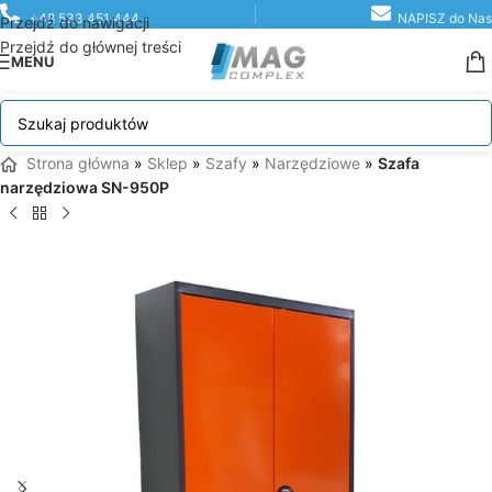
+48 533 451 444
NAPISZ do Nas
Przejdź do nawigacji
Przejdź do głównej treści
MENU
Strona główna
»
Sklep
»
Szafy
»
Narzędziowe
»
Szafa
narzędziowa SN-950P