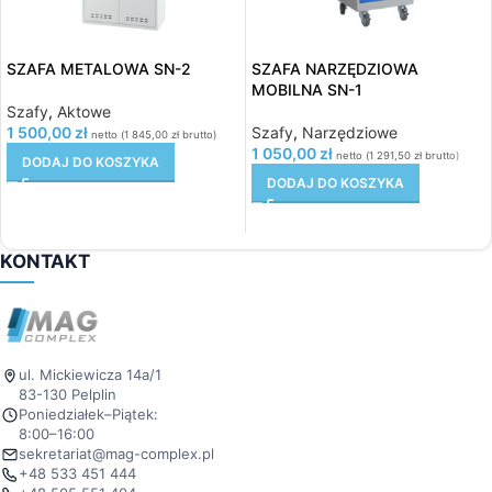
SZAFA METALOWA SN-2
SZAFA NARZĘDZIOWA
MOBILNA SN-1
Szafy
,
Aktowe
1 500,00
zł
Szafy
,
Narzędziowe
netto (
1 845,00
zł
brutto)
1 050,00
zł
netto (
1 291,50
zł
brutto)
DODAJ DO KOSZYKA
DODAJ DO KOSZYKA
KONTAKT
ul. Mickiewicza 14a/1
83-130 Pelplin
Poniedziałek–Piątek:
8:00–16:00
sekretariat@mag-complex.pl
+48 533 451 444