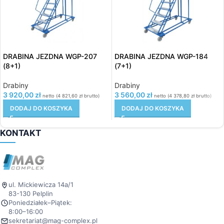
DRABINA JEZDNA WGP-207
DRABINA JEZDNA WGP-184
(8+1)
(7+1)
Drabiny
Drabiny
3 920,00
zł
3 560,00
zł
netto (
4 821,60
zł
brutto)
netto (
4 378,80
zł
brutto)
DODAJ DO KOSZYKA
DODAJ DO KOSZYKA
KONTAKT
ul. Mickiewicza 14a/1
83-130 Pelplin
Poniedziałek–Piątek:
8:00–16:00
sekretariat@mag-complex.pl