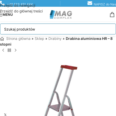
+48 533 451 444
NAPISZ do Nas
Przejdź do nawigacji
Przejdź do głównej treści
MENU
Strona główna
»
Sklep
»
Drabiny
»
Drabina aluminiowa HR – 8
stopni