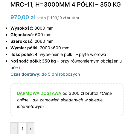
MRC-11, H=3000MM 4 PÓŁKI – 350 KG
970,00
zł
netto (
1 193,10
zł
brutto)
Wysokość:
3000 mm
Głębokość:
600 mm
Szerokość:
2060 mm
Wymiar półki:
2000×600 mm
Ilość półek: 4
, wypełnienie półki – płyta wiórowa
Nośność półki: 350 kg
– przy równomiernym obciążeniu
półki
Czas dostawy:
do 5 dni roboczych
DARMOWA DOSTAWA
od 3000 zł brutto!
*Cena
online - dla zamówień składanych w sklepie
internetowym
-
+