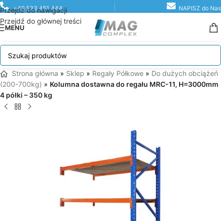
+48 533 451 444
NAPISZ do Nas
Przejdź do nawigacji
Przejdź do głównej treści
MENU
Strona główna
»
Sklep
»
Regały Półkowe
»
Do dużych obciążeń
(200-700kg)
»
Kolumna dostawna do regału MRC-11, H=3000mm
4 półki – 350 kg