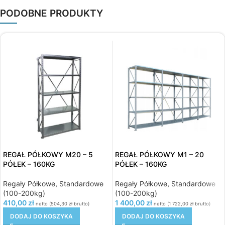
PODOBNE PRODUKTY
REGAŁ PÓŁKOWY M20 – 5
REGAŁ PÓŁKOWY M1 – 20
PÓŁEK – 160KG
PÓŁEK – 160KG
Regały Półkowe
,
Standardowe
Regały Półkowe
,
Standardowe
(100-200kg)
(100-200kg)
410,00
zł
1 400,00
zł
netto (
504,30
zł
brutto)
netto (
1 722,00
zł
brutto)
DODAJ DO KOSZYKA
DODAJ DO KOSZYKA