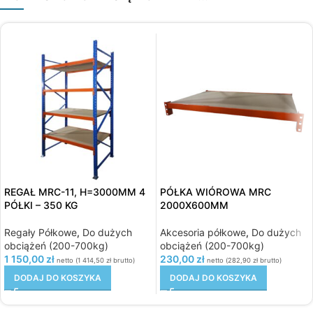
REGAŁ MRC-11, H=3000MM 4
PÓŁKA WIÓROWA MRC
PÓŁKI – 350 KG
2000X600MM
Regały Półkowe
,
Do dużych
Akcesoria półkowe
,
Do dużych
obciążeń (200-700kg)
obciążeń (200-700kg)
1 150,00
zł
230,00
zł
netto (
1 414,50
zł
brutto)
netto (
282,90
zł
brutto)
DODAJ DO KOSZYKA
DODAJ DO KOSZYKA