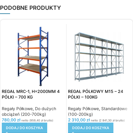
PODOBNE PRODUKTY
REGAŁ MRC-1, H=2000MM 4
REGAŁ PÓŁKOWY M15 – 24
PÓŁKI – 700 KG
PÓŁKI – 100KG
Regały Półkowe
,
Do dużych
Regały Półkowe
,
Standardowe
obciążeń (200-700kg)
(100-200kg)
780,00
zł
2 310,00
zł
netto (
959,40
zł
brutto)
netto (
2 841,30
zł
brutto)
DODAJ DO KOSZYKA
DODAJ DO KOSZYKA