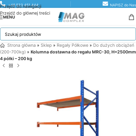
+48 533 451 444
NAPISZ do Nas
Przejdź do nawigacji
Przejdź do głównej treści
MENU
Strona główna
»
Sklep
»
Regały Półkowe
»
Do dużych obciążeń
(200-700kg)
»
Kolumna dostawna do regału MRC-30, H=2500mm
4 półki – 200 kg