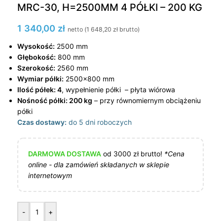
MRC-30, H=2500MM 4 PÓŁKI – 200 KG
1 340,00
zł
netto (
1 648,20
zł
brutto)
Wysokość:
2500 mm
Głębokość:
800 mm
Szerokość:
2560 mm
Wymiar półki:
2500×800 mm
Ilość półek: 4
, wypełnienie półki – płyta wiórowa
Nośność półki: 200 kg
– przy równomiernym obciążeniu
półki
Czas dostawy:
do 5 dni roboczych
DARMOWA DOSTAWA
od 3000 zł brutto!
*Cena
online - dla zamówień składanych w sklepie
internetowym
-
+