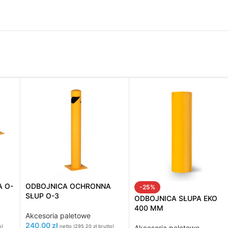
 O-
ODBOJNICA OCHRONNA
-25%
SŁUP O-3
ODBOJNICA SŁUPA EKO
400 MM
Akcesoria paletowe
240,00
zł
o)
netto (
295,20
zł
brutto)
Akcesoria paletowe