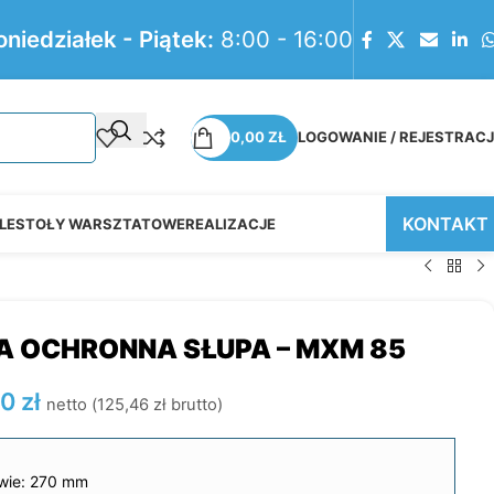
oniedziałek - Piątek:
8:00 - 16:00
0,00
ZŁ
LOGOWANIE / REJESTRAC
KONTAKT
LE
STOŁY WARSZTATOWE
REALIZACJE
A OCHRONNA SŁUPA – MXM 85
00
zł
netto (
125,46
zł
brutto)
wie: 270 mm