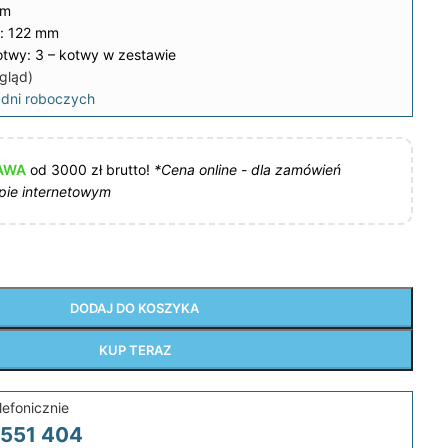
mm
: 122 mm
otwy: 3 – kotwy w zestawie
gląd)
dni roboczych
AWA
od 3000 zł brutto!
*Cena online - dla zamówień
pie internetowym
DODAJ DO KOSZYKA
KUP TERAZ
lefonicznie
 551 404