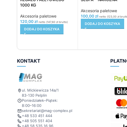
1000 KG
Akcesoria paletowe
Akcesoria paletowe
100,00
zł
netto (
123,00
zł
brutt
120,00
zł
netto (
147,60
zł
brutto)
DODAJ DO KOSZYKA
DODAJ DO KOSZYKA
KONTAKT
PŁATN
ul. Mickiewicza 14a/1
83-130 Pelplin
Poniedziałek–Piątek:
8:00–16:00
sekretariat@mag-complex.pl
+48 533 451 444
+48 505 551 404
+48 58 535 16 96