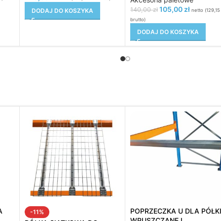
105,00
zł
140,00
zł
DODAJ DO KOSZYKA
netto (
129,1
brutto)
DODAJ DO KOSZYKA
A
POPRZECZKA U DLA PÓŁK
-11%
WPUSZCZANEJ