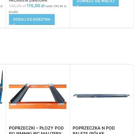
DOWIEDZ SIĘ WIĘCEJ
115,00
zł
135,00
zł
5
zł
netto (
141,45
zł
brutto)
DODAJ DO KOSZYKA
I
POPRZECZKI – PŁOZY POD
POPRZECZKA N POD
POJEMNIKI IBC MAUZERY
PALETĘ (PÓŁKĘ