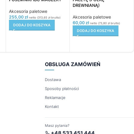
DREWNIANĄ)
Akcesoria paletowe
255,00
zł
Akcesoria paletowe
netto (
313,65
zł
brutto)
60,00
zł
netto (
73,80
zł
brutto)
DODAJ DO KOSZYKA
DODAJ DO KOSZYKA
OBSŁUGA ZAMÓWIEŃ
Dostawa
Sposoby płatności
Reklamacje
Kontakt
Masz pytania?
+48 533 451 444