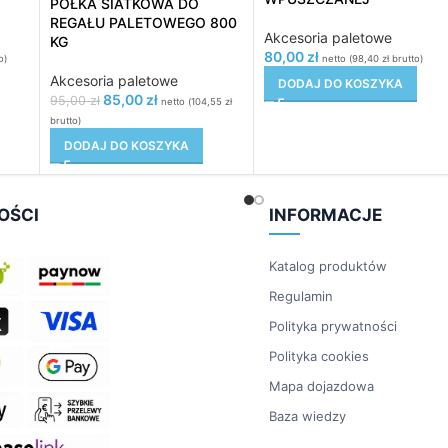
PÓŁKA SIATKOWA DO
REGAŁU PALETOWEGO 800
Akcesoria paletowe
KG
80,00
zł
o)
netto (
98,40
zł
brutto)
Akcesoria paletowe
DODAJ DO KOSZYKA
85,00
zł
95,00
zł
netto (
104,55
zł
brutto)
DODAJ DO KOSZYKA
OŚCI
INFORMACJE
Katalog produktów
Regulamin
Polityka prywatności
Polityka cookies
Mapa dojazdowa
Baza wiedzy