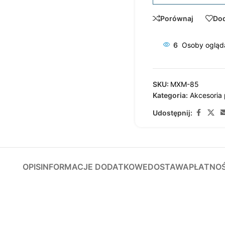
Porównaj
Dod
6
Osoby ogląda
SKU:
MXM-85
Kategoria:
Akcesoria
Udostępnij:
OPIS
INFORMACJE DODATKOWE
DOSTAWA
PŁATNO