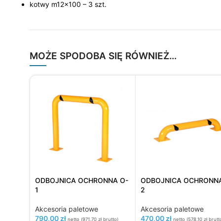
kotwy m12x100 – 3 szt.
MOŻE SPODOBA SIĘ RÓWNIEŻ…
ODBOJNICA OCHRONNA O-
ODBOJNICA OCHRONNA
1
2
Akcesoria paletowe
Akcesoria paletowe
790,00
zł
470,00
zł
netto (
971,70
zł
brutto)
netto (
578,10
zł
brutt