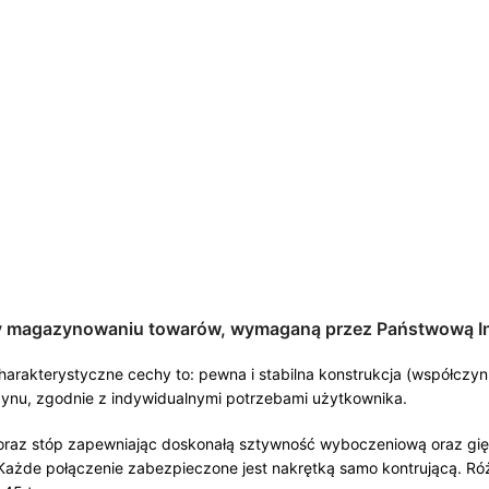
y magazynowaniu towarów, wymaganą przez Państwową In
charakterystyczne cechy to: pewna i stabilna konstrukcja (współcz
ynu, zgodnie z indywidualnymi potrzebami użytkownika.
 oraz stóp zapewniając doskonałą sztywność wyboczeniową oraz gię
żde połączenie zabezpieczone jest nakrętką samo kontrującą. Róż