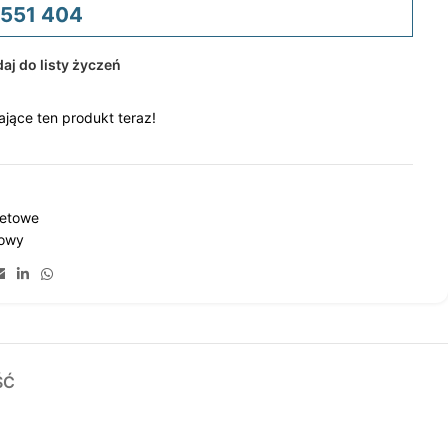
 551 404
aj do listy życzeń
jące ten produkt teraz!
letowe
towy
ŚĆ