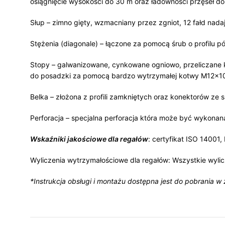
osiągnięcie wysokości do 30 m oraz ładowności przęseł do
Słup – zimno gięty, wzmacniany przez zgniot, 12 fałd na
Stężenia (diagonale) – łączone za pomocą śrub o profilu 
Stopy – galwanizowane, cynkowane ogniowo, przeliczane 
do posadzki za pomocą bardzo wytrzymałej kotwy M12x1
Belka – złożona z profili zamkniętych oraz konektorów ze 
Perforacja – specjalna perforacja która może być wykona
Wskaźniki jakościowe dla regałów
: certyfikat ISO 14001
Wyliczenia wytrzymałościowe dla regałów: Wszystkie wylic
*Instrukcja obsługi i montażu dostępna jest do pobrania w