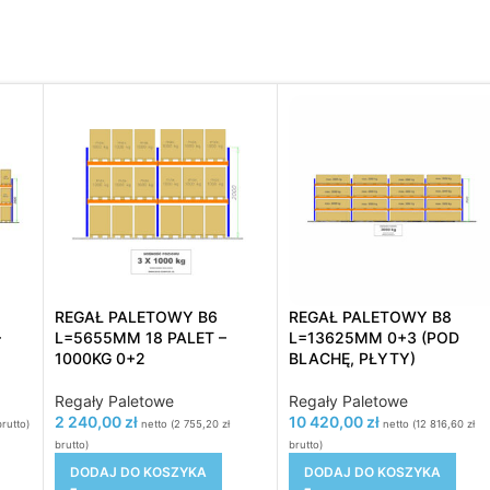
REGAŁ PALETOWY B6
REGAŁ PALETOWY B8
–
L=5655MM 18 PALET –
L=13625MM 0+3 (POD
1000KG 0+2
BLACHĘ, PŁYTY)
Regały Paletowe
Regały Paletowe
2 240,00
zł
10 420,00
zł
rutto)
netto (
2 755,20
zł
netto (
12 816,60
zł
brutto)
brutto)
DODAJ DO KOSZYKA
DODAJ DO KOSZYKA