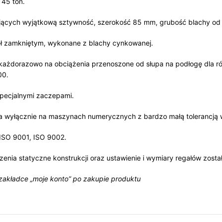
 45 ton.
dających wyjątkową sztywność, szerokość 85 mm, grubość blachy o
pół zamkniętym, wykonane z blachy cynkowanej.
każdorazowo na obciążenia przenoszone od słupa na podłogę dla r
00.
specjalnymi zaczepami.
na wyłącznie na maszynach numerycznych z bardzo małą tolerancją w
, ISO 9001, ISO 9002.
zenia statyczne konstrukcji oraz ustawienie i wymiary regałów zos
 zakładce „moje konto” po zakupie produktu