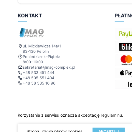
KONTAKT
PŁATN
ul. Mickiewicza 14a/1
83-130 Pelplin
Poniedziałek–Piątek:
8:00–16:00
sekretariat@mag-complex.pl
+48 533 451 444
+48 505 551 404
+48 58 535 16 96
Korzystanie z serwisu oznacza akceptację
regulaminu
.
Strona używa plików cookies.
AKCEPTUJ