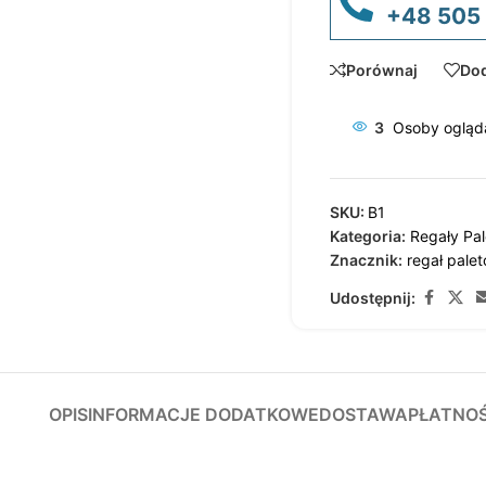
+48 505
Porównaj
Dod
3
Osoby ogląda
SKU:
B1
Kategoria:
Regały Pa
Znacznik:
regał pale
Udostępnij:
OPIS
INFORMACJE DODATKOWE
DOSTAWA
PŁATNO