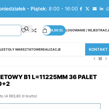
oniedziałek - Piątek:
8:00 - 16:00
0,00
ZŁ
LOGOWANIE / REJESTRAC
KONTAKT
LE
STOŁY WARSZTATOWE
REALIZACJE
ETOWY B1 L=11225MM 36 PALET
0+2
to (
4 993,80
zł
brutto)
m