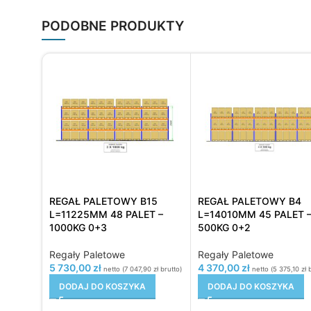
PODOBNE PRODUKTY
REGAŁ PALETOWY B15
REGAŁ PALETOWY B4
L=11225MM 48 PALET –
L=14010MM 45 PALET 
1000KG 0+3
500KG 0+2
Regały Paletowe
Regały Paletowe
5 730,00
zł
4 370,00
zł
netto (
7 047,90
zł
brutto)
netto (
5 375,10
zł
b
DODAJ DO KOSZYKA
DODAJ DO KOSZYKA