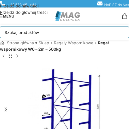
+48 533 451 444
NAPISZ do Nas
Przejdź do nawigacji
Przejdź do głównej treści
MENU
Strona główna
»
Sklep
»
Regały Wspornikowe
»
Regał
wspornikowy W6 – 2m – 500kg