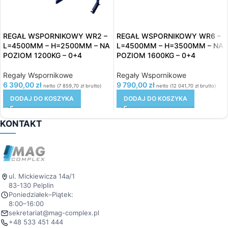
REGAŁ WSPORNIKOWY WR2 –
REGAŁ WSPORNIKOWY WR6 –
L=4500MM – H=2500MM – NA
L=4500MM – H=3500MM – NA
POZIOM 1200KG – 0+4
POZIOM 1600KG – 0+4
Regały Wspornikowe
Regały Wspornikowe
6 390,00
zł
9 790,00
zł
netto (
7 859,70
zł
brutto)
netto (
12 041,70
zł
brutto)
DODAJ DO KOSZYKA
DODAJ DO KOSZYKA
KONTAKT
ul. Mickiewicza 14a/1
83-130 Pelplin
Poniedziałek–Piątek:
8:00–16:00
sekretariat@mag-complex.pl
+48 533 451 444