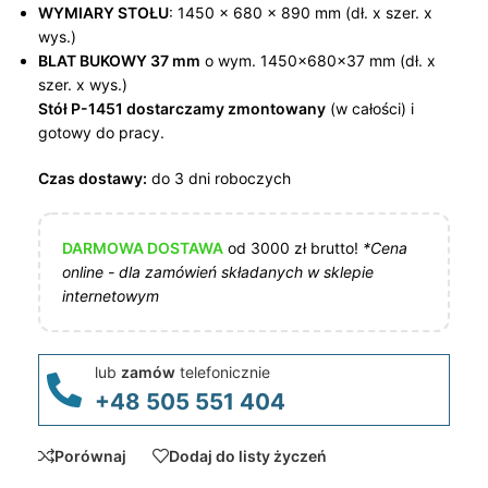
WYMIARY STOŁU
: 1450 x 680 x 890 mm (dł. x szer. x
wys.)
BLAT BUKOWY 37 mm
o wym. 1450x680x37 mm (dł. x
szer. x wys.)
Stół P-1451 dostarczamy zmontowany
(w całości) i
gotowy do pracy.
Czas dostawy:
do 3 dni roboczych
DARMOWA DOSTAWA
od 3000 zł brutto!
*Cena
online - dla zamówień składanych w sklepie
internetowym
lub
zamów
telefonicznie
+48 505 551 404
Porównaj
Dodaj do listy życzeń