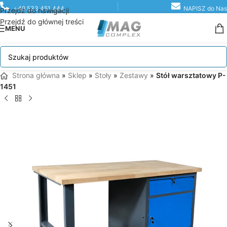
+48 533 451 444
NAPISZ do Nas
Przejdź do nawigacji
Przejdź do głównej treści
MENU
Strona główna
»
Sklep
»
Stoły
»
Zestawy
»
Stół warsztatowy P-
1451