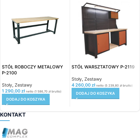
STÓŁ ROBOCZY METALOWY
STÓŁ WARSZTATOWY P-2119
P-2100
Stoły
,
Zestawy
Stoły
,
Zestawy
4 260,00
zł
netto (
5 239,80
zł
brutto)
1 290,00
zł
netto (
1 586,70
zł
brutto)
DODAJ DO KOSZYKA
DODAJ DO KOSZYKA
KONTAKT