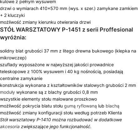
kulowe z pełnym wysuwem
drzwi o wymiarach 410×570 mm (wys. x szer.) zamykane zamkiem
+ 2 kluczyki
możliwość zmiany kierunku otwierania drzwi
STÓŁ WARSZTATOWY P-
1451
z serii Proffesional
wyróżnia:
solidny blat grubości 37 mm z litego drewna bukowego (klepka na
mikrowczep)
szuflady wyposażone w najwyższej jakości prowadnice
teleskopowe z 100% wysuwem i 40 kg nośnością, posiadają
centralne zamykanie
konstrukcja wykonana z kształtowników stalowych grubości 2 mm
moduły
wykonane są z blachy grubości 0,8 mm
wszystkie elementy stołu malowane proszkowo
możliwość pokrycia blatu stołu
gumą ryflowaną
lub
blachą
możliwość zmiany konfiguracji stołu według potrzeb Klienta
Stół warsztatowy P-1410 można rozbudować w dodatkowe
akcesoria
zwiększające jego funkcjonalność.