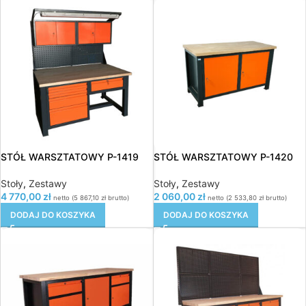
STÓŁ WARSZTATOWY P-1419
STÓŁ WARSZTATOWY P-1420
Stoły
,
Zestawy
Stoły
,
Zestawy
4 770,00
zł
2 060,00
zł
netto (
5 867,10
zł
brutto)
netto (
2 533,80
zł
brutto)
DODAJ DO KOSZYKA
DODAJ DO KOSZYKA