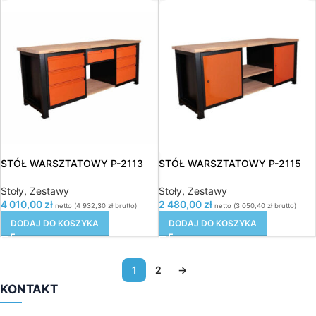
STÓŁ WARSZTATOWY P-2113
STÓŁ WARSZTATOWY P-2115
Stoły
,
Zestawy
Stoły
,
Zestawy
4 010,00
zł
2 480,00
zł
netto (
4 932,30
zł
brutto)
netto (
3 050,40
zł
brutto)
DODAJ DO KOSZYKA
DODAJ DO KOSZYKA
1
2
→
KONTAKT