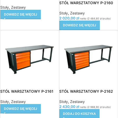
STÓŁ WARSZTATOWY P-2160
Stoły
,
Zestawy
Stoły
,
Zestawy
DOWIEDZ SIĘ WIĘCEJ
2 020,00
zł
netto (
2 484,60
zł
brutto)
DOWIEDZ SIĘ WIĘCEJ
STÓŁ WARSZTATOWY P-2161
STÓŁ WARSZTATOWY P-2162
Stoły
,
Zestawy
Stoły
,
Zestawy
2 430,00
zł
netto (
2 988,90
zł
brutto)
DOWIEDZ SIĘ WIĘCEJ
DODAJ DO KOSZYKA