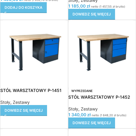
Stoły
,
Zestawy
1 185,00
zł
netto (
1 457,55
zł
brutto)
DODAJ DO KOSZYKA
DOWIEDZ SIĘ WIĘCEJ
STÓŁ WARSZTATOWY P-1451
WYPRZEDANE
STÓŁ WARSZTATOWY P-1452
Stoły
,
Zestawy
Stoły
,
Zestawy
DOWIEDZ SIĘ WIĘCEJ
1 340,00
zł
netto (
1 648,20
zł
brutto)
DOWIEDZ SIĘ WIĘCEJ