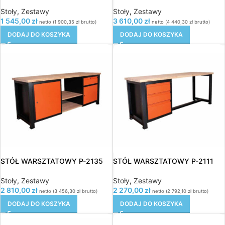
Stoły
,
Zestawy
Stoły
,
Zestawy
1 545,00
zł
3 610,00
zł
netto (
1 900,35
zł
brutto)
netto (
4 440,30
zł
brutto)
DODAJ DO KOSZYKA
DODAJ DO KOSZYKA
STÓŁ WARSZTATOWY P-2135
STÓŁ WARSZTATOWY P-2111
Stoły
,
Zestawy
Stoły
,
Zestawy
2 810,00
zł
2 270,00
zł
netto (
3 456,30
zł
brutto)
netto (
2 792,10
zł
brutto)
DODAJ DO KOSZYKA
DODAJ DO KOSZYKA