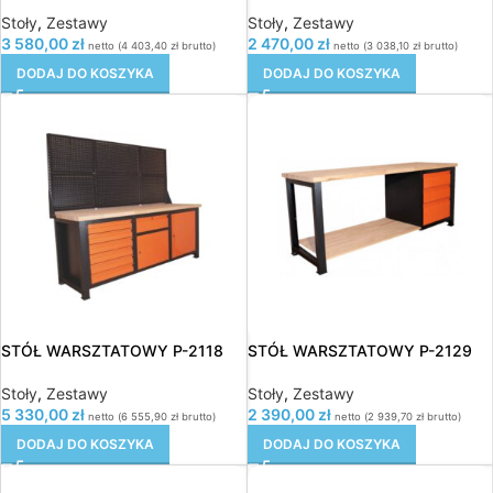
Stoły
,
Zestawy
Stoły
,
Zestawy
3 580,00
zł
2 470,00
zł
netto (
4 403,40
zł
brutto)
netto (
3 038,10
zł
brutto)
DODAJ DO KOSZYKA
DODAJ DO KOSZYKA
STÓŁ WARSZTATOWY P-2118
STÓŁ WARSZTATOWY P-2129
Stoły
,
Zestawy
Stoły
,
Zestawy
5 330,00
zł
2 390,00
zł
netto (
6 555,90
zł
brutto)
netto (
2 939,70
zł
brutto)
DODAJ DO KOSZYKA
DODAJ DO KOSZYKA