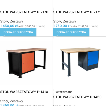
STÓŁ WARSZTATOWY P-2170
STÓŁ WARSZTATOWY P-2171
Stoły
,
Zestawy
Stoły
,
Zestawy
1 450,00
zł
1 750,00
zł
netto (
1 783,50
zł
brutto)
netto (
2 152,50
zł
brutto)
DODAJ DO KOSZYKA
DODAJ DO KOSZYKA
STÓŁ WARSZTATOWY P-1410
WYPRZEDANE
STÓŁ WARSZTATOWY P-1450
Stoły
,
Zestawy
1 490,00
zł
netto (
1 832,70
zł
brutto)