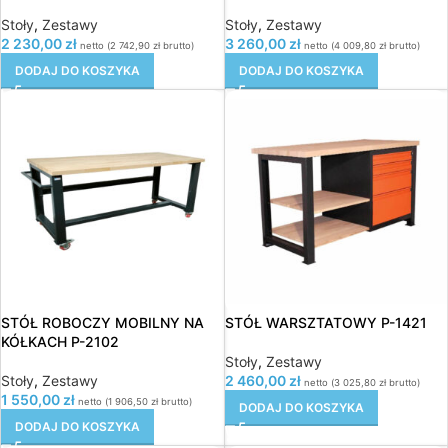
Stoły
,
Zestawy
Stoły
,
Zestawy
2 230,00
zł
3 260,00
zł
netto (
2 742,90
zł
brutto)
netto (
4 009,80
zł
brutto)
DODAJ DO KOSZYKA
DODAJ DO KOSZYKA
STÓŁ ROBOCZY MOBILNY NA
STÓŁ WARSZTATOWY P-1421
KÓŁKACH P-2102
Stoły
,
Zestawy
Stoły
,
Zestawy
2 460,00
zł
netto (
3 025,80
zł
brutto)
1 550,00
zł
netto (
1 906,50
zł
brutto)
DODAJ DO KOSZYKA
DODAJ DO KOSZYKA