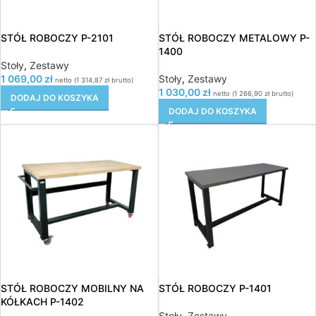
STÓŁ ROBOCZY P-2101
STÓŁ ROBOCZY METALOWY P-
1400
Stoły
,
Zestawy
1 069,00
zł
Stoły
,
Zestawy
netto (
1 314,87
zł
brutto)
1 030,00
zł
netto (
1 266,90
zł
brutto)
DODAJ DO KOSZYKA
DODAJ DO KOSZYKA
STÓŁ ROBOCZY MOBILNY NA
STÓŁ ROBOCZY P-1401
KÓŁKACH P-1402
Stoły
,
Zestawy