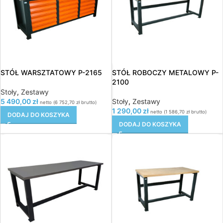
STÓŁ WARSZTATOWY P-2165
STÓŁ ROBOCZY METALOWY P-
2100
Stoły
,
Zestawy
5 490,00
zł
Stoły
,
Zestawy
netto (
6 752,70
zł
brutto)
1 290,00
zł
netto (
1 586,70
zł
brutto)
DODAJ DO KOSZYKA
DODAJ DO KOSZYKA