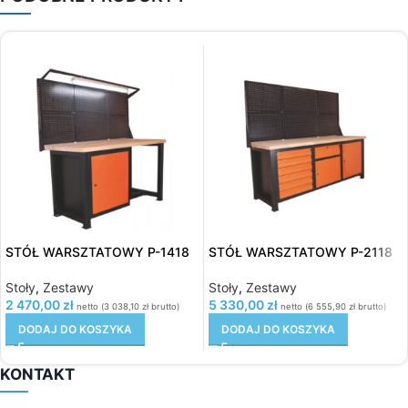
STÓŁ WARSZTATOWY P-1418
STÓŁ WARSZTATOWY P-2118
Stoły
,
Zestawy
Stoły
,
Zestawy
2 470,00
zł
5 330,00
zł
netto (
3 038,10
zł
brutto)
netto (
6 555,90
zł
brutto)
DODAJ DO KOSZYKA
DODAJ DO KOSZYKA
KONTAKT