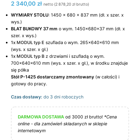
2 340,00
zł
netto (
2 878,20
zł
brutto)
WYMIARY STOŁU
: 1450 x 680 x 837 mm (dł. x szer. x
wys.)
BLAT BUKOWY 37 mm
o wym. 1450x680x37 mm (dł. x
szer. x wys.)
1x MODUŁ typ E
szuflada
o wym. 265x640x610 mm
(wys. x szer. x gł.)
1x MODUŁ typ B
z drzwiami i szufladą o wym.
700x640x610 mm (wys. x szer. x gł.), w środku znajduje
się półka
Stół P-1425 dostarczamy zmontowany
(w całości) i
gotowy do pracy.
Czas dostawy:
do 3 dni roboczych
DARMOWA DOSTAWA
od 3000 zł brutto!
*Cena
online - dla zamówień składanych w sklepie
internetowym