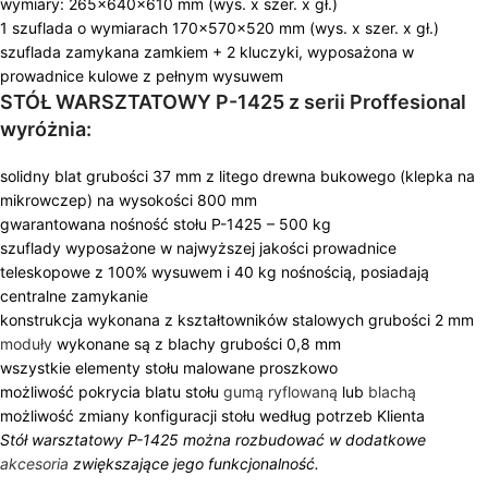
wymiary: 265x640x610 mm (wys. x szer. x gł.)
1 szuflada o wymiarach 170x570x520 mm (wys. x szer. x gł.)
szuflada zamykana zamkiem + 2 kluczyki, wyposażona w
prowadnice kulowe z pełnym wysuwem
STÓŁ WARSZTATOWY P-1425 z serii Proffesional
wyróżnia:
solidny blat grubości 37 mm z litego drewna bukowego (klepka na
mikrowczep) na wysokości 800 mm
gwarantowana nośność stołu P-1425 – 500 kg
szuflady wyposażone w najwyższej jakości prowadnice
teleskopowe z 100% wysuwem i 40 kg nośnością, posiadają
centralne zamykanie
konstrukcja wykonana z kształtowników stalowych grubości 2 mm
moduły
wykonane są z blachy grubości 0,8 mm
wszystkie elementy stołu malowane proszkowo
możliwość pokrycia blatu stołu
gumą ryflowaną
lub
blachą
możliwość zmiany konfiguracji stołu według potrzeb Klienta
Stół warsztatowy P-1425 można rozbudować w dodatkowe
akcesoria
zwiększające jego funkcjonalność.