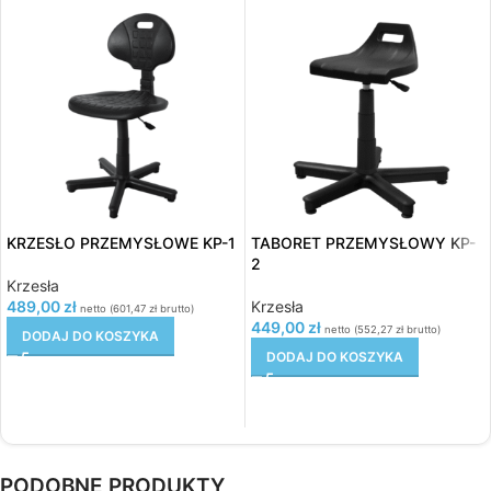
KRZESŁO PRZEMYSŁOWE KP-1
TABORET PRZEMYSŁOWY KP-
2
Krzesła
489,00
zł
Krzesła
netto (
601,47
zł
brutto)
449,00
zł
netto (
552,27
zł
brutto)
DODAJ DO KOSZYKA
DODAJ DO KOSZYKA
PODOBNE PRODUKTY