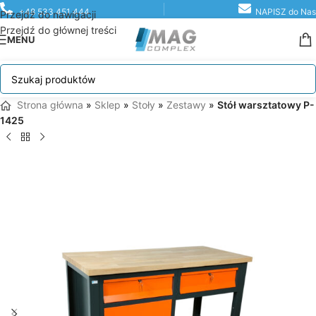
+48 533 451 444
NAPISZ do Nas
Przejdź do nawigacji
Przejdź do głównej treści
MENU
Strona główna
»
Sklep
»
Stoły
»
Zestawy
»
Stół warsztatowy P-
1425