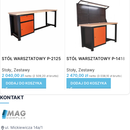
STÓŁ WARSZTATOWY P-2125
STÓŁ WARSZTATOWY P-1418
Stoły
,
Zestawy
Stoły
,
Zestawy
2 040,00
zł
2 470,00
zł
netto (
2 509,20
zł
brutto)
netto (
3 038,10
zł
brutto)
DODAJ DO KOSZYKA
DODAJ DO KOSZYKA
KONTAKT
ul. Mickiewicza 14a/1