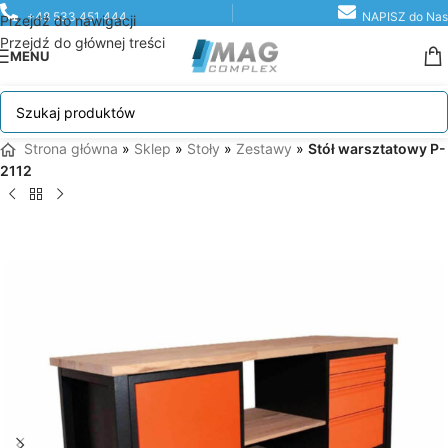
+48 533 451 444
NAPISZ do Nas
Przejdź do nawigacji
Przejdź do głównej treści
MENU
Strona główna
»
Sklep
»
Stoły
»
Zestawy
»
Stół warsztatowy P-
2112