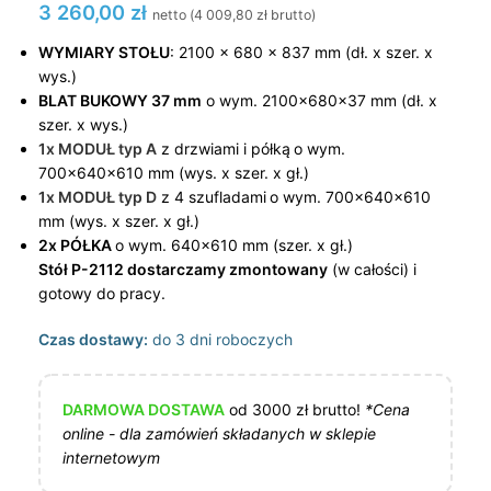
3 260,00
zł
netto (
4 009,80
zł
brutto)
WYMIARY STOŁU
: 2100 x 680 x 837 mm (dł. x szer. x
wys.)
BLAT BUKOWY 37 mm
o wym. 2100x680x37 mm (dł. x
szer. x wys.)
1x MODUŁ typ A
z drzwiami i półką
o wym.
700x640x610 mm (wys. x szer. x gł.)
1x MODUŁ typ D
z 4 szufladami
o wym. 700x640x610
mm (wys. x szer. x gł.)
2x PÓŁKA
o wym. 640×610 mm (szer. x gł.)
Stół P-2112 dostarczamy zmontowany
(w całości) i
gotowy do pracy.
Czas dostawy:
do 3 dni roboczych
DARMOWA DOSTAWA
od 3000 zł brutto!
*Cena
online - dla zamówień składanych w sklepie
internetowym