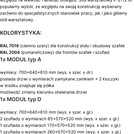
popularny wybór, ze względu na swoją konstrukcję wybierany
zarówno do specjalistycznych stanowisk pracy, jak i jako główny
stół warsztatowy.
KOLORYSTYKA:
RAL 7016
(ciemno szary) dla konstrukcji stołu i obudowy szafek
RAL 2004
(pomarańczowy) dla frontów szafek i szuflad
1x MODUŁ typ A
wymiary: 700x640x610 mm (wys. x szer. x dł.)
posiada drzwi o wymiarach zamykane zamkiem + 2 kluczyki
w środku znajduje się półka
możliwość zmiany kierunku otwierania drzwi
1x MODUŁ typ D
wymiary: 700x640x610 mm (wys. x szer. x gł.)
2 szuflady o wymiarach 85x570x520 mm (wys. x szer. x gł.)
1 szuflada o wymiarach 170x570x520 mm (wys. x szer. x gł.)
1 szuflada o wymiarach 260x570x520 mm (wys. x szer. x gł.)