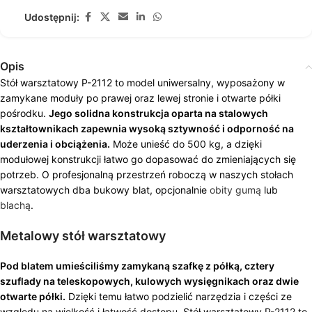
Udostępnij:
Opis
Stół warsztatowy P-2112 to model uniwersalny, wyposażony w
zamykane moduły po prawej oraz lewej stronie i otwarte półki
pośrodku.
Jego solidna konstrukcja oparta na stalowych
kształtownikach zapewnia wysoką sztywność i odporność na
uderzenia i obciążenia.
Może unieść do 500 kg, a dzięki
modułowej konstrukcji łatwo go dopasować do zmieniających się
potrzeb. O profesjonalną przestrzeń roboczą w naszych stołach
warsztatowych dba bukowy blat, opcjonalnie
obity gumą
lub
blachą
.
Metalowy stół warsztatowy
Pod blatem umieściliśmy zamykaną szafkę z półką, cztery
szuflady na teleskopowych, kulowych wysięgnikach oraz dwie
otwarte półki.
Dzięki temu łatwo podzielić narzędzia i części ze
względu na wielkość i łatwość dostępu. Stół warsztatowy P-2112 to