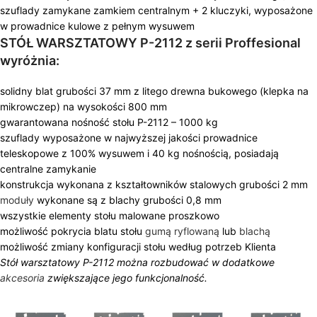
szuflady zamykane zamkiem centralnym + 2 kluczyki, wyposażone
w prowadnice kulowe z pełnym wysuwem
STÓŁ WARSZTATOWY P-2112 z serii Proffesional
wyróżnia:
solidny blat grubości 37 mm z litego drewna bukowego (klepka na
mikrowczep) na wysokości 800 mm
gwarantowana nośność stołu P-2112 – 1000 kg
szuflady wyposażone w najwyższej jakości prowadnice
teleskopowe z 100% wysuwem i 40 kg nośnością, posiadają
centralne zamykanie
konstrukcja wykonana z kształtowników stalowych grubości 2 mm
moduły
wykonane są z blachy grubości 0,8 mm
wszystkie elementy stołu malowane proszkowo
możliwość pokrycia blatu stołu
gumą ryflowaną
lub
blachą
możliwość zmiany konfiguracji stołu według potrzeb Klienta
Stół warsztatowy P-2112 można rozbudować w dodatkowe
akcesoria
zwiększające jego funkcjonalność.