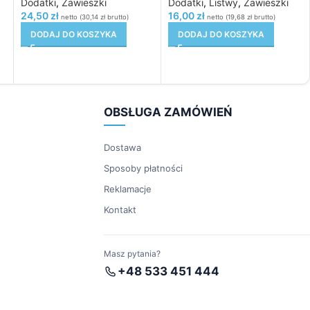
Dodatki
,
Zawieszki
Dodatki
,
Listwy
,
Zawieszki
24,50
zł
16,00
zł
netto (
30,14
zł
brutto)
netto (
19,68
zł
brutto)
DODAJ DO KOSZYKA
DODAJ DO KOSZYKA
OBSŁUGA ZAMÓWIEŃ
Dostawa
Sposoby płatności
Reklamacje
Kontakt
Masz pytania?
+48 533 451 444