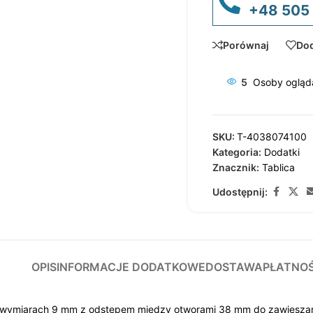
+48 505
Porównaj
Dod
5
Osoby ogląda
SKU:
T-4038074100
Kategoria:
Dodatki
Znacznik:
Tablica
Udostępnij:
OPIS
INFORMACJE DODATKOWE
DOSTAWA
PŁATNO
 wymiarach 9 mm z odstępem między otworami 38 mm do zawieszan