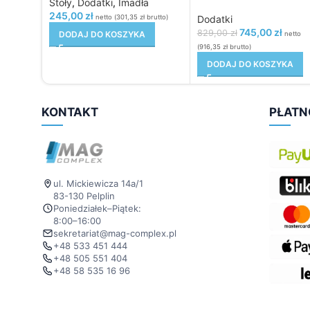
Stoły
,
Dodatki
,
Imadła
245,00
zł
netto (
301,35
zł
brutto)
Dodatki
745,00
zł
829,00
zł
DODAJ DO KOSZYKA
netto
(
916,35
zł
brutto)
DODAJ DO KOSZYKA
KONTAKT
PŁATN
ul. Mickiewicza 14a/1
83-130 Pelplin
Poniedziałek–Piątek:
8:00–16:00
sekretariat@mag-complex.pl
+48 533 451 444
+48 505 551 404
+48 58 535 16 96