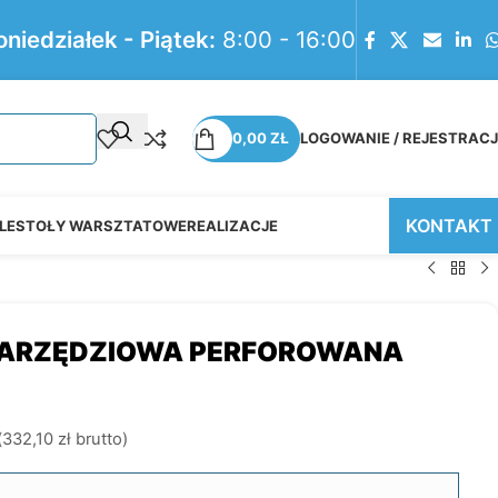
oniedziałek - Piątek:
8:00 - 16:00
0,00
ZŁ
LOGOWANIE / REJESTRAC
KONTAKT
LE
STOŁY WARSZTATOWE
REALIZACJE
NARZĘDZIOWA PERFOROWANA
(
332,10
zł
brutto)
8