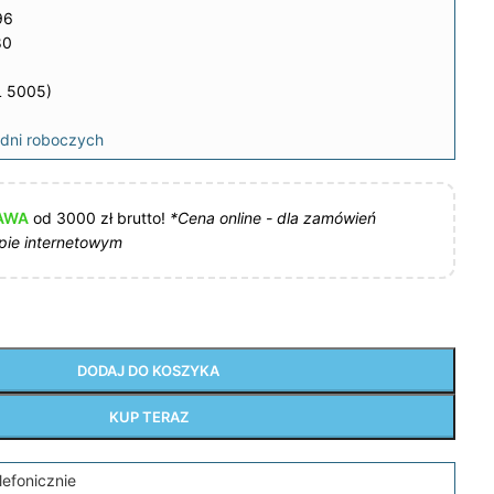
96
80
L 5005)
dni roboczych
AWA
od 3000 zł brutto!
*Cena online - dla zamówień
pie internetowym
DODAJ DO KOSZYKA
KUP TERAZ
lefonicznie