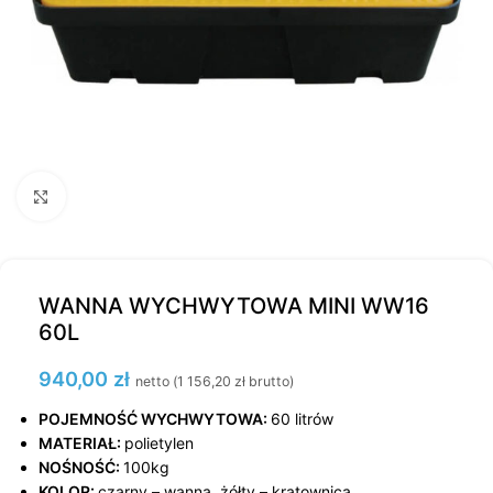
Kliknij, aby powiększyć
WANNA WYCHWYTOWA MINI WW16
60L
940,00
zł
netto (
1 156,20
zł
brutto)
POJEMNOŚĆ WYCHWYTOWA:
60 litrów
MATERIAŁ:
polietylen
NOŚNOŚĆ:
100kg
KOLOR:
czarny – wanna, żółty – kratownica