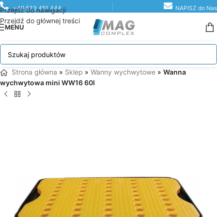
+48 533 451 444
NAPISZ do Nas
Przejdź do nawigacji
Przejdź do głównej treści
MENU
Strona główna
»
Sklep
»
Wanny wychwytowe
»
Wanna
wychwytowa mini WW16 60l