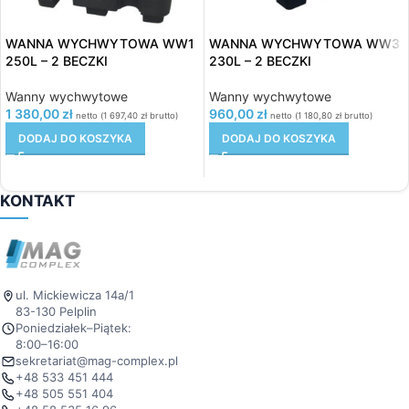
WANNA WYCHWYTOWA WW1
WANNA WYCHWYTOWA WW3
250L – 2 BECZKI
230L – 2 BECZKI
Wanny wychwytowe
Wanny wychwytowe
1 380,00
zł
960,00
zł
netto (
1 697,40
zł
brutto)
netto (
1 180,80
zł
brutto)
DODAJ DO KOSZYKA
DODAJ DO KOSZYKA
KONTAKT
ul. Mickiewicza 14a/1
83-130 Pelplin
Poniedziałek–Piątek:
8:00–16:00
sekretariat@mag-complex.pl
+48 533 451 444
+48 505 551 404