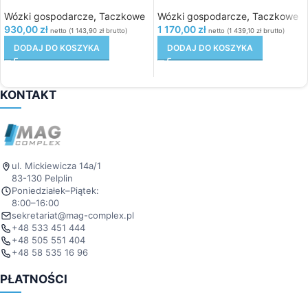
Wózki gospodarcze
,
Taczkowe
Wózki gospodarcze
,
Taczkowe
930,00
zł
1 170,00
zł
netto (
1 143,90
zł
brutto)
netto (
1 439,10
zł
brutto)
DODAJ DO KOSZYKA
DODAJ DO KOSZYKA
KONTAKT
ul. Mickiewicza 14a/1
83-130 Pelplin
Poniedziałek–Piątek:
8:00–16:00
sekretariat@mag-complex.pl
+48 533 451 444
+48 505 551 404
+48 58 535 16 96
PŁATNOŚCI