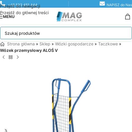
+48 533 451 444
NAPISZ do Nas
Przejdź do nawigacji
Przejdź do głównej treści
MENU
Strona główna
»
Sklep
»
Wózki gospodarcze
»
Taczkowe
»
Wózek przemysłowy ALOŚ V