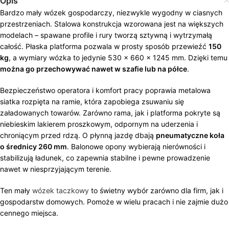
Opis
Bardzo mały wózek gospodarczy, niezwykle wygodny w ciasnych
przestrzeniach. Stalowa konstrukcja wzorowana jest na większych
modelach – spawane profile i rury tworzą sztywną i wytrzymałą
całość. Płaska platforma pozwala w prosty sposób przewieźć
150
kg
, a wymiary wózka to jedynie 530 x 660 x 1245 mm. Dzięki temu
można go przechowywać nawet w szafie lub na półce
.
Bezpieczeństwo operatora i komfort pracy poprawia metalowa
siatka rozpięta na ramie, która zapobiega zsuwaniu się
załadowanych towarów. Zarówno rama, jak i platforma pokryte są
niebieskim lakierem proszkowym, odpornym na uderzenia i
chroniącym przed rdzą. O płynną jazdę dbają
pneumatyczne koła
o średnicy 260 mm
. Balonowe opony wybierają nierówności i
stabilizują ładunek, co zapewnia stabilne i pewne prowadzenie
nawet w niesprzyjającym terenie.
Ten mały
wózek taczkowy
to świetny wybór zarówno dla firm, jak i
gospodarstw domowych. Pomoże w wielu pracach i nie zajmie dużo
cennego miejsca.