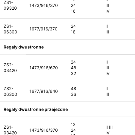
ZS1-
1473/916/370
24
III
09320
16
IV
ZS1-
24
II
1677/916/370
06300
18
III
Regały dwustronne
24
II
ZS2-
1473/916/670
48
III
03420
32
IV
ZS2-
48
II
1677/916/640
06300
36
III
Regały dwustronne przejezdne
12
ZS1-
II III
1473/916/370
24
03420
IV