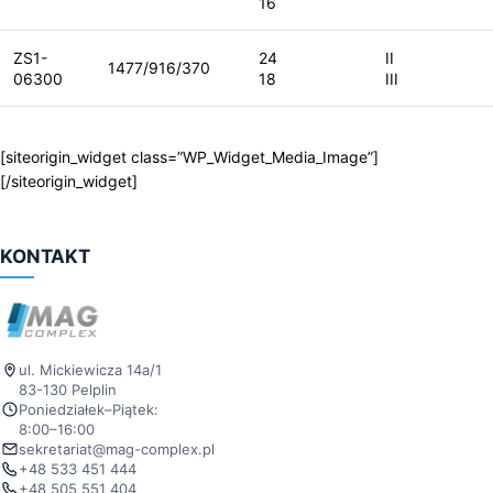
16
ZS1-
24
II
1477/916/370
06300
18
III
[siteorigin_widget class=”WP_Widget_Media_Image”]
[/siteorigin_widget]
KONTAKT
ul. Mickiewicza 14a/1
83-130 Pelplin
Poniedziałek–Piątek:
8:00–16:00
sekretariat@mag-complex.pl
+48 533 451 444
+48 505 551 404