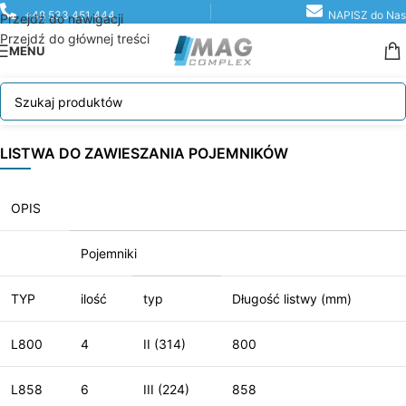
+48 533 451 444
NAPISZ do Nas
Przejdź do nawigacji
Przejdź do głównej treści
MENU
LISTWA DO ZAWIESZANIA POJEMNIKÓW
OPIS
Pojemniki
TYP
ilość
typ
Długość listwy (mm)
L800
4
II (314)
800
L858
6
III (224)
858