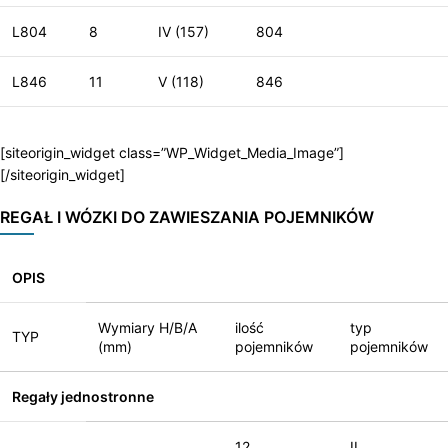
L804
8
IV (157)
804
L846
11
V (118)
846
[siteorigin_widget class=”WP_Widget_Media_Image”]
[/siteorigin_widget]
REGAŁ I WÓZKI DO ZAWIESZANIA POJEMNIKÓW
OPIS
Wymiary H/B/A
ilość
typ
TYP
(mm)
pojemników
pojemników
Regały jednostronne
12
II