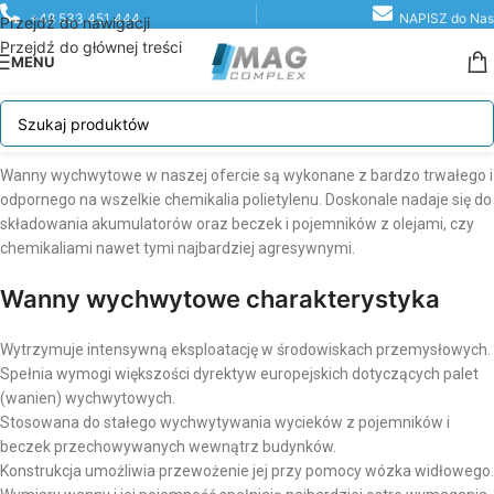
+48 533 451 444
NAPISZ do Nas
Przejdź do nawigacji
Przejdź do głównej treści
MENU
Wanny wychwytowe w naszej ofercie są wykonane z bardzo trwałego i
odpornego na wszelkie chemikalia polietylenu. Doskonale nadaje się do
składowania akumulatorów oraz beczek i pojemników z olejami, czy
chemikaliami nawet tymi najbardziej agresywnymi.
Wanny wychwytowe charakterystyka
Wytrzymuje intensywną eksploatację w środowiskach przemysłowych.
Spełnia wymogi większości dyrektyw europejskich dotyczących palet
(wanien) wychwytowych.
Stosowana do stałego wychwytywania wycieków z pojemników i
beczek przechowywanych wewnątrz budynków.
Konstrukcja umożliwia przewożenie jej przy pomocy wózka widłowego.