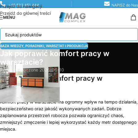
+48 533 451 444
NAPISZ do Nas
Przejdź do nawigacji
Przejdź do głównej treści
MENU
BAZA WIEDZY
,
PORADNIKI
,
WARSZTAT I PRODUKCJA
Jak poprawić komfort pracy w
warsztacie?
Redaktor
Włączone 2026-06-10
Jak poprawić komfort pracy w
warsztacie?
Komfort pracy w warsztacie ma ogromny wpływ na tempo działania,
bezpieczeństwo oraz jakość wykonywanych zadań. Dobrze
zaplanowana przestrzeń robocza pozwala ograniczyć chaos,
zmniejszyć zmęczenie i lepiej wykorzystać każdy metr dostępnego
miejsca.