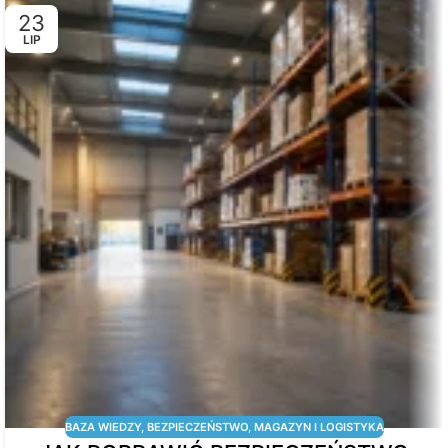
23
LIP
BAZA WIEDZY
,
BEZPIECZEŃSTWO
,
MAGAZYN I LOGISTYKA