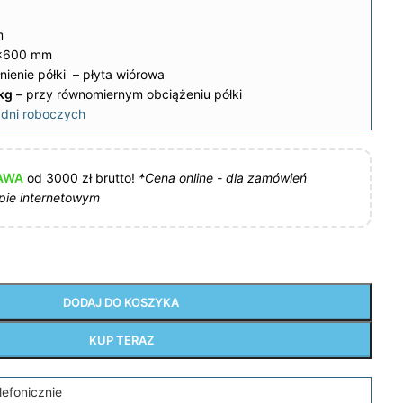
m
×600 mm
nienie półki – płyta wiórowa
kg
– przy równomiernym obciążeniu półki
dni roboczych
AWA
od 3000 zł brutto!
*Cena online - dla zamówień
pie internetowym
DODAJ DO KOSZYKA
KUP TERAZ
lefonicznie