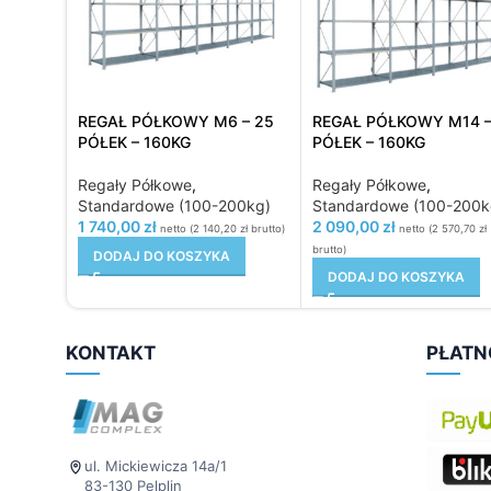
REGAŁ PÓŁKOWY M6 – 25
REGAŁ PÓŁKOWY M14 –
PÓŁEK – 160KG
PÓŁEK – 160KG
Regały Półkowe
,
Regały Półkowe
,
Standardowe (100-200kg)
Standardowe (100-200k
1 740,00
zł
2 090,00
zł
netto (
2 140,20
zł
brutto)
netto (
2 570,70
zł
brutto)
DODAJ DO KOSZYKA
DODAJ DO KOSZYKA
KONTAKT
PŁATN
ul. Mickiewicza 14a/1
83-130 Pelplin