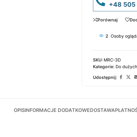
+48 505
Porównaj
Dod
2
Osoby ogląda
SKU:
MRC-3D
Kategorie:
Do dużych
Udostępnij:
OPIS
INFORMACJE DODATKOWE
DOSTAWA
PŁATNO