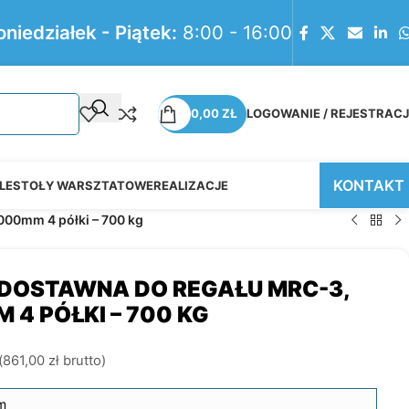
oniedziałek - Piątek:
8:00 - 16:00
0,00
ZŁ
LOGOWANIE / REJESTRAC
KONTAKT
LE
STOŁY WARSZTATOWE
REALIZACJE
00mm 4 półki – 700 kg
DOSTAWNA DO REGAŁU MRC-3,
4 PÓŁKI – 700 KG
(
861,00
zł
brutto)
m