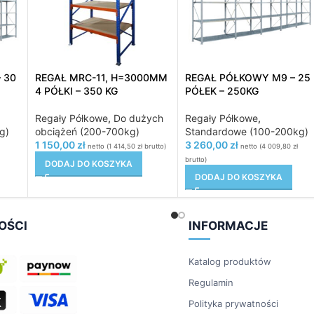
 30
REGAŁ MRC-11, H=3000MM
REGAŁ PÓŁKOWY M9 – 25
4 PÓŁKI – 350 KG
PÓŁEK – 250KG
Regały Półkowe
,
Do dużych
Regały Półkowe
,
g)
obciążeń (200-700kg)
Standardowe (100-200kg)
1 150,00
zł
3 260,00
zł
netto (
1 414,50
zł
brutto)
netto (
4 009,80
zł
brutto)
DODAJ DO KOSZYKA
DODAJ DO KOSZYKA
OŚCI
INFORMACJE
Katalog produktów
Regulamin
Polityka prywatności