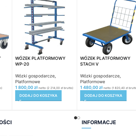
Y
WÓZEK PLATFORMOWY
WÓZEK PLATFORMOWY
WP-20
STACH V
Wózki gospodarcze
,
Wózki gospodarcze
,
Platformowe
Platformowe
1 800,00
zł
1 480,00
zł
o)
netto (
2 214,00
zł
brutto)
netto (
1 820,40
zł
brutt
DODAJ DO KOSZYKA
DODAJ DO KOSZYKA
OŚCI
INFORMACJE