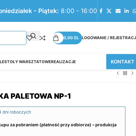
oniedziałek - Piątek:
8:00 - 16:00
0,00
ZŁ
LOGOWANIE / REJESTRAC
KONTAKT
LE
STOŁY WARSZTATOWE
REALIZACJE
A PALETOWA NP-1
 dni roboczych
kupu za pobraniem (płatność przy odbiorze) – produkcja