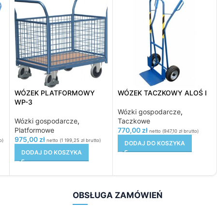
WÓZEK PLATFORMOWY
WÓZEK TACZKOWY ALOŚ I
WP-3
Wózki gospodarcze
,
Wózki gospodarcze
,
Taczkowe
Platformowe
770,00
zł
netto (
947,10
zł
brutto)
975,00
zł
o)
netto (
1 199,25
zł
brutto)
DODAJ DO KOSZYKA
DODAJ DO KOSZYKA
OBSŁUGA ZAMÓWIEŃ