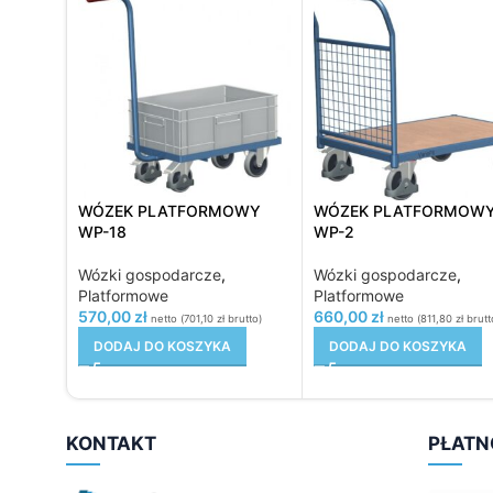
WÓZEK PLATFORMOWY
WÓZEK PLATFORMOW
WP-18
WP-2
Wózki gospodarcze
,
Wózki gospodarcze
,
Platformowe
Platformowe
570,00
zł
660,00
zł
netto (
701,10
zł
brutto)
netto (
811,80
zł
brutt
DODAJ DO KOSZYKA
DODAJ DO KOSZYKA
KONTAKT
PŁATN