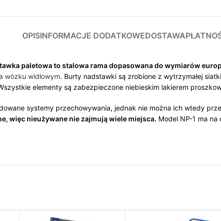
OPIS
INFORMACJE DODATKOWE
DOSTAWA
PŁATNO
tawka paletowa to stalowa rama dopasowana do wymiarów europa
a wózku widłowym
. Burty nadstawki są zrobione z wytrzymałej sia
zystkie elementy są zabezpieczone niebieskim lakierem proszko
udowane systemy przechowywania, jednak nie można ich wtedy prze
e, więc nieużywane nie zajmują wiele miejsca.
Model NP-1 ma na dł