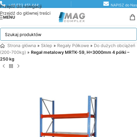
+48 533 451 444
NAPISZ do Nas
Przejdź do nawigacji
Przejdź do głównej treści
MENU
Strona główna
»
Sklep
»
Regały Półkowe
»
Do dużych obciążeń
(200-700kg)
»
Regał metalowy MRTK-59, H=3000mm 4 półki –
250 kg