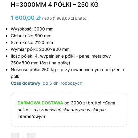
H=3000MM 4 PÓŁKI – 250 KG
1 600,00
zł
netto (
1 968,00
zł
brutto)
Wysokość: 3000 mm
Głębokość: 800 mm
Szerokość: 2120 mm
Wymiar półki: 2000×800 mm
Ilość półek: 4, wypełnienie półki – panel metalowy
250×800 mm (8szt na półkę)
Nośność półki: 250 kg – przy równomiernym obciążeniu
półki
Czas dostawy:
do 5 dni roboczych
DARMOWA DOSTAWA
od 3000 zł brutto!
*Cena
online - dla zamówień składanych w sklepie
internetowym