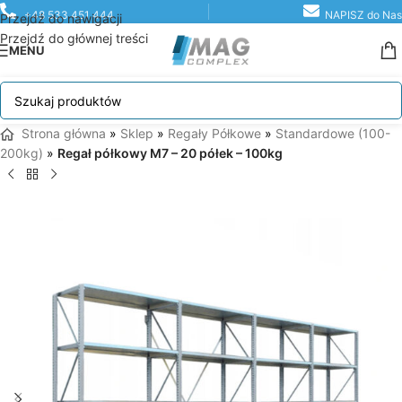
+48 533 451 444
NAPISZ do Nas
Przejdź do nawigacji
Przejdź do głównej treści
MENU
Strona główna
»
Sklep
»
Regały Półkowe
»
Standardowe (100-
200kg)
»
Regał półkowy M7 – 20 półek – 100kg