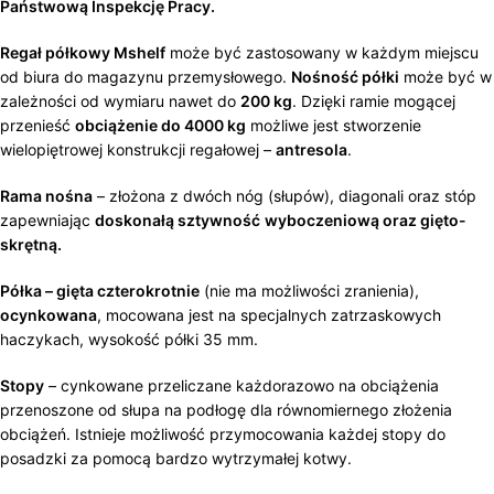
Państwową Inspekcję Pracy.
Regał półkowy Mshelf
może być zastosowany w każdym miejscu
od biura do magazynu przemysłowego.
Nośność półki
może być w
zależności od wymiaru nawet do
200 kg
. Dzięki ramie mogącej
przenieść
obciążenie do 4000 kg
możliwe jest stworzenie
wielopiętrowej konstrukcji regałowej –
antresola
.
Rama nośna
– złożona z dwóch nóg (słupów), diagonali oraz stóp
zapewniając
doskonałą sztywność
wyboczeniową oraz gięto-
skrętną.
Półka – gięta czterokrotnie
(nie ma możliwości zranienia),
ocynkowana
, mocowana jest na specjalnych zatrzaskowych
haczykach, wysokość półki 35 mm.
Stopy
– cynkowane przeliczane każdorazowo na obciążenia
przenoszone od słupa na podłogę dla równomiernego złożenia
obciążeń. Istnieje możliwość przymocowania każdej stopy do
posadzki za pomocą bardzo wytrzymałej kotwy.