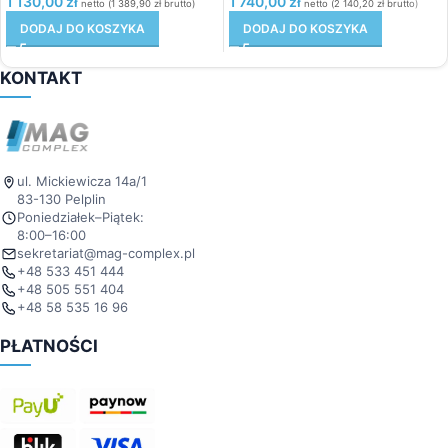
1 130,00
zł
1 740,00
zł
netto (
1 389,90
zł
brutto)
netto (
2 140,20
zł
brutto)
DODAJ DO KOSZYKA
DODAJ DO KOSZYKA
KONTAKT
ul. Mickiewicza 14a/1
83-130 Pelplin
Poniedziałek–Piątek:
8:00–16:00
sekretariat@mag-complex.pl
+48 533 451 444
+48 505 551 404
+48 58 535 16 96
PŁATNOŚCI