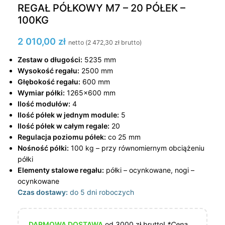
REGAŁ PÓŁKOWY M7 – 20 PÓŁEK –
100KG
2 010,00
zł
netto (
2 472,30
zł
brutto)
Zestaw o długości:
5235 mm
Wysokość regału:
2500 mm
Głębokość regału:
600 mm
Wymiar półki:
1265×600 mm
Ilość modułów:
4
Ilość półek w jednym module:
5
Ilość półek w całym regale:
20
Regulacja poziomu półek:
co 25 mm
Nośność półki:
100 kg – przy równomiernym obciążeniu
półki
Elementy stalowe regału:
półki – ocynkowane, nogi –
ocynkowane
Czas dostawy:
do 5 dni roboczych
DARMOWA DOSTAWA
od 3000 zł brutto!
*Cena