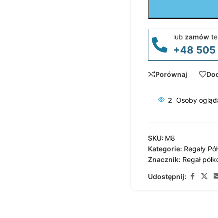
lub
zamów
te
+48 505
Porównaj
Dod
2
Osoby ogląda
SKU:
M8
Kategorie:
Regały Pó
Znacznik:
Regał pół
Udostępnij: