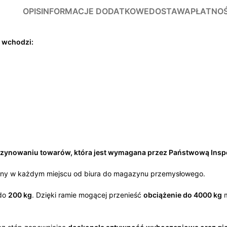
OPIS
INFORMACJE DODATKOWE
DOSTAWA
PŁATNO
 wchodzi:
zynowaniu towarów, która jest wymagana przez Państwową Inspe
y w każdym miejscu od biura do magazynu przemysłowego.
 do
200 kg
. Dzięki ramie mogącej przenieść
obciążenie do 4000 kg
m