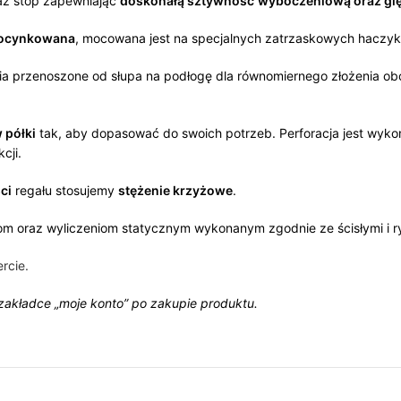
raz stóp zapewniając
doskonałą sztywność
wyboczeniową oraz gię
ocynkowana
, mocowana jest na specjalnych zatrzaskowych haczy
 przenoszone od słupa na podłogę dla równomiernego złożenia obc
 półki
tak, aby dopasować do swoich potrzeb. Perforacja jest wy
cji.
ci
regału stosujemy
stężenie krzyżowe
.
m oraz wyliczeniom statycznym wykonanym zgodnie ze ścisłymi i 
rcie.
 zakładce „moje konto” po zakupie produktu.