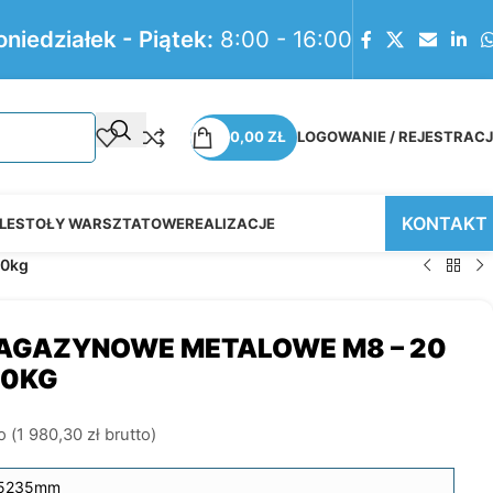
oniedziałek - Piątek:
8:00 - 16:00
0,00
ZŁ
LOGOWANIE / REJESTRAC
KONTAKT
LE
STOŁY WARSZTATOWE
REALIZACJE
00kg
AGAZYNOWE METALOWE M8 – 20
00KG
o (
1 980,30
zł
brutto)
5235mm