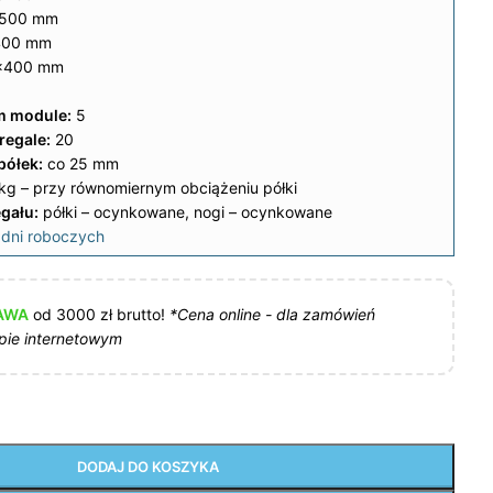
500 mm
00 mm
×400 mm
ym module:
5
regale:
20
półek:
co 25 mm
kg – przy równomiernym obciążeniu półki
gału:
półki – ocynkowane, nogi – ocynkowane
dni roboczych
AWA
od 3000 zł brutto!
*Cena online - dla zamówień
pie internetowym
DODAJ DO KOSZYKA