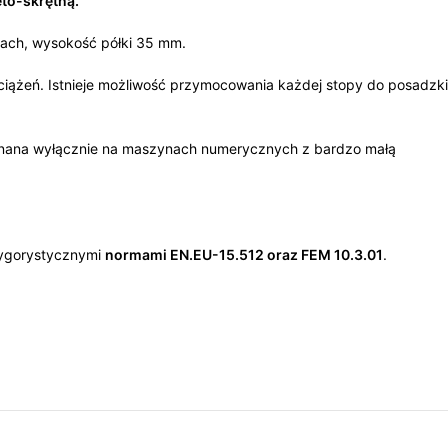
to-skrętną.
kach, wysokość półki 35 mm.
iążeń. Istnieje możliwość przymocowania każdej stopy do posadzki
konana wyłącznie na maszynach numerycznych z bardzo małą
rygorystycznymi
normami EN.EU-15.512 oraz FEM 10.3.01
.