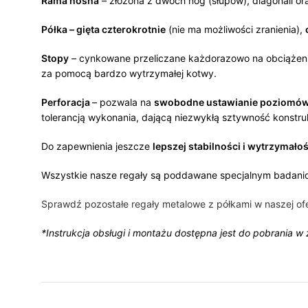
Rama nośna
– złożona z dwóch nóg (słupów), diagonali o
Półka – gięta czterokrotnie
(nie ma możliwości zranienia),
Stopy
– cynkowane przeliczane każdorazowo na obciążenia
za pomocą bardzo wytrzymałej kotwy.
Perforacja
– pozwala na
swobodne ustawianie poziomów
tolerancją wykonania, dającą niezwykłą sztywność konstruk
Do zapewnienia jeszcze
lepszej stabilności i wytrzymałoś
Wszystkie nasze regały są poddawane specjalnym badanio
Sprawdź pozostałe regały metalowe z półkami w naszej ofe
*Instrukcja obsługi i montażu dostępna jest do pobrania w