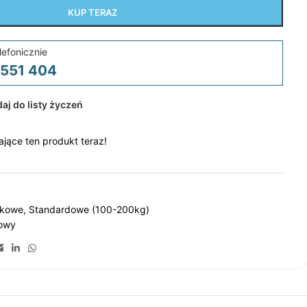
KUP TERAZ
lefonicznie
 551 404
aj do listy życzeń
jące ten produkt teraz!
łkowe
,
Standardowe (100-200kg)
kowy