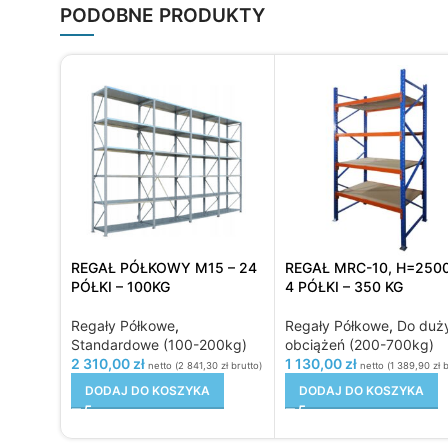
PODOBNE PRODUKTY
REGAŁ PÓŁKOWY M15 – 24
REGAŁ MRC-10, H=25
PÓŁKI – 100KG
4 PÓŁKI – 350 KG
Regały Półkowe
,
Regały Półkowe
,
Do duż
Standardowe (100-200kg)
obciążeń (200-700kg)
2 310,00
zł
1 130,00
zł
netto (
2 841,30
zł
brutto)
netto (
1 389,90
zł
b
DODAJ DO KOSZYKA
DODAJ DO KOSZYKA