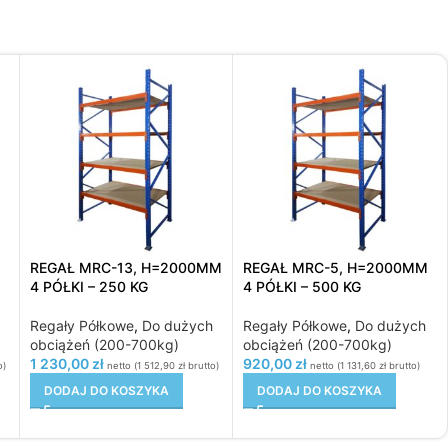
REGAŁ MRC-13, H=2000MM
REGAŁ MRC-5, H=2000MM
4 PÓŁKI – 250 KG
4 PÓŁKI – 500 KG
Regały Półkowe
,
Do dużych
Regały Półkowe
,
Do dużych
obciążeń (200-700kg)
obciążeń (200-700kg)
1 230,00
zł
920,00
zł
o)
netto (
1 512,90
zł
brutto)
netto (
1 131,60
zł
brutto)
DODAJ DO KOSZYKA
DODAJ DO KOSZYKA