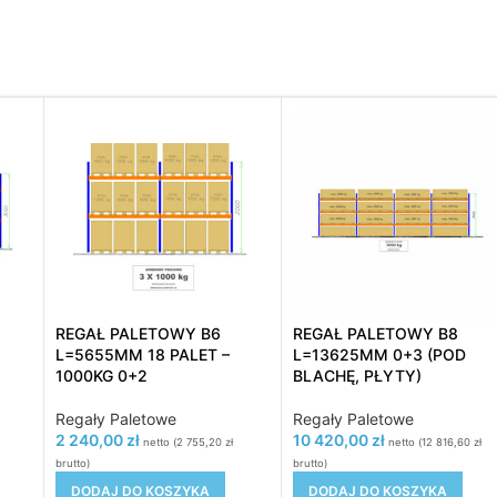
REGAŁ PALETOWY B6
REGAŁ PALETOWY B8
L=5655MM 18 PALET –
L=13625MM 0+3 (POD
1000KG 0+2
BLACHĘ, PŁYTY)
Regały Paletowe
Regały Paletowe
2 240,00
zł
10 420,00
zł
netto (
2 755,20
zł
netto (
12 816,60
zł
brutto)
brutto)
DODAJ DO KOSZYKA
DODAJ DO KOSZYKA