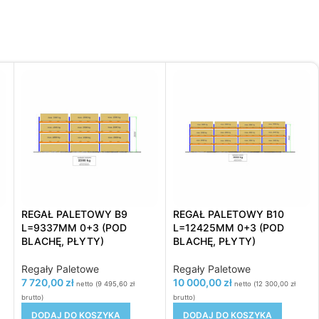
REGAŁ PALETOWY B9
REGAŁ PALETOWY B10
L=9337MM 0+3 (POD
L=12425MM 0+3 (POD
BLACHĘ, PŁYTY)
BLACHĘ, PŁYTY)
Regały Paletowe
Regały Paletowe
7 720,00
zł
10 000,00
zł
netto (
9 495,60
zł
netto (
12 300,00
zł
brutto)
brutto)
DODAJ DO KOSZYKA
DODAJ DO KOSZYKA