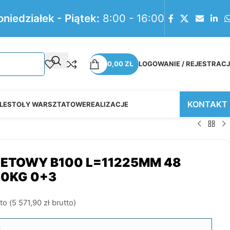
oniedziałek - Piątek:
8:00 - 16:00
0,00
ZŁ
LOGOWANIE / REJESTRAC
KONTAKT
LE
STOŁY WARSZTATOWE
REALIZACJE
LETOWY B100 L=11225MM 48
00KG 0+3
to (
5 571,90
zł
brutto)
m