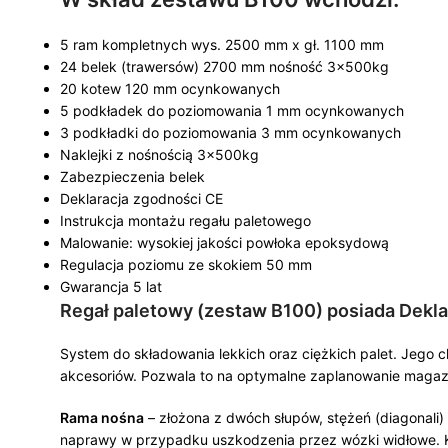
5 ram kompletnych wys. 2500 mm x gł. 1100 mm
24 belek (trawersów) 2700 mm nośność 3x500kg
20 kotew 120 mm ocynkowanych
5 podkładek do poziomowania 1 mm ocynkowanych
3 podkładki do poziomowania 3 mm ocynkowanych
Naklejki z nośnością 3x500kg
Zabezpieczenia belek
Deklaracja zgodności CE
Instrukcja montażu regału paletowego
Malowanie: wysokiej jakości powłoka epoksydową
Regulacja poziomu ze skokiem 50 mm
Gwarancja 5 lat
Regał paletowy (zestaw B100) posiada Dekl
System do składowania lekkich oraz ciężkich palet. Jego 
akcesoriów. Pozwala to na optymalne zaplanowanie magaz
Rama nośna
– złożona z dwóch słupów, stężeń (diagonali
naprawy w przypadku uszkodzenia przez wózki widłowe. Ka