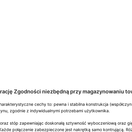
arację Zgodności niezbędną przy magazynowaniu t
charakterystyczne cechy to: pewna i stabilna konstrukcja (współcz
ynu, zgodnie z indywidualnymi potrzebami użytkownika.
) oraz stóp zapewniając doskonałą sztywność wyboczeniową oraz gię
żde połączenie zabezpieczone jest nakrętką samo kontrującą. Róż