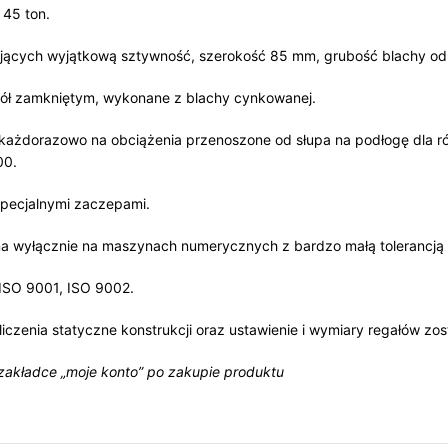
 45 ton.
dających wyjątkową sztywność, szerokość 85 mm, grubość blachy o
pół zamkniętym, wykonane z blachy cynkowanej.
każdorazowo na obciążenia przenoszone od słupa na podłogę dla r
00.
specjalnymi zaczepami.
a wyłącznie na maszynach numerycznych z bardzo małą tolerancją 
, ISO 9001, ISO 9002.
liczenia statyczne konstrukcji oraz ustawienie i wymiary regałów 
 zakładce „moje konto” po zakupie produktu