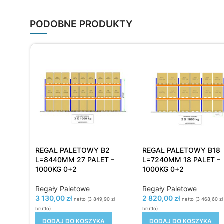
PODOBNE PRODUKTY
REGAŁ PALETOWY B2
REGAŁ PALETOWY B18
L=8440MM 27 PALET –
L=7240MM 18 PALET –
1000KG 0+2
1000KG 0+2
Regały Paletowe
Regały Paletowe
3 130,00
zł
2 820,00
zł
netto (
3 849,90
zł
netto (
3 468,60
zł
brutto)
brutto)
DODAJ DO KOSZYKA
DODAJ DO KOSZYKA