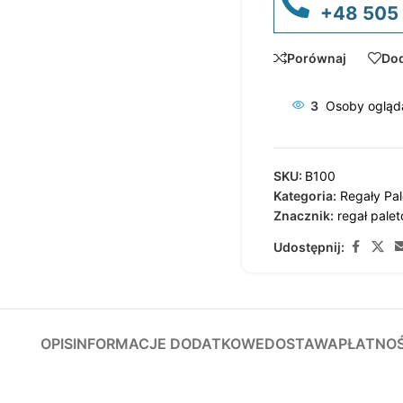
+48 505
Porównaj
Dod
3
Osoby ogląda
SKU:
B100
Kategoria:
Regały Pa
Znacznik:
regał pale
Udostępnij:
OPIS
INFORMACJE DODATKOWE
DOSTAWA
PŁATNO