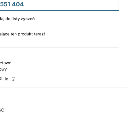
 551 404
aj do listy życzeń
jące ten produkt teraz!
letowe
towy
ŚĆ