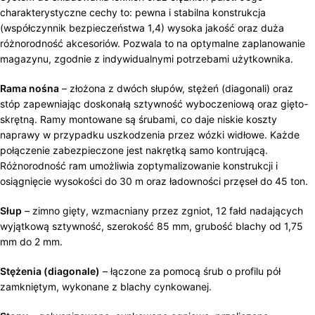
charakterystyczne cechy to: pewna i stabilna konstrukcja
(współczynnik bezpieczeństwa 1,4) wysoka jakość oraz duża
różnorodność akcesoriów. Pozwala to na optymalne zaplanowanie
magazynu, zgodnie z indywidualnymi potrzebami użytkownika.
Rama nośna
– złożona z dwóch słupów, stężeń (diagonali) oraz
stóp zapewniając doskonałą sztywność wyboczeniową oraz gięto-
skrętną. Ramy montowane są śrubami, co daje niskie koszty
naprawy w przypadku uszkodzenia przez wózki widłowe. Każde
połączenie zabezpieczone jest nakrętką samo kontrującą.
Różnorodność ram umożliwia zoptymalizowanie konstrukcji i
osiągnięcie wysokości do 30 m oraz ładowności przęseł do 45 ton.
Słup
– zimno gięty, wzmacniany przez zgniot, 12 fałd nadających
wyjątkową sztywność, szerokość 85 mm, grubość blachy od 1,75
mm do 2 mm.
Stężenia (diagonale)
– łączone za pomocą śrub o profilu pół
zamkniętym, wykonane z blachy cynkowanej.