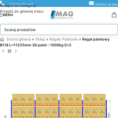
+48 533 451 444
NAPISZ do Nas
Przejdź do nawigacji
Przejdź do głównej treści
MENU
Strona główna
»
Sklep
»
Regały Paletowe
»
Regał paletowy
B118 L=11225mm 36 palet – 1000kg 0+2