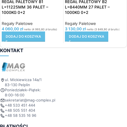
REGAŁ PALETOWY B1
REGAŁ PALETOWY B2
L=11225MM 36 PALET –
L=8440MM 27 PALET –
1000KG 0+2
1000KG 0+2
Regały Paletowe
Regały Paletowe
4 060,00
zł
3 130,00
zł
netto (
4 993,80
zł
brutto)
netto (
3 849,90
zł
brutto)
DODAJ DO KOSZYKA
DODAJ DO KOSZYKA
KONTAKT
ul. Mickiewicza 14a/1
83-130 Pelplin
Poniedziałek–Piątek:
8:00–16:00
sekretariat@mag-complex.pl
+48 533 451 444
+48 505 551 404
+48 58 535 16 96
PŁATNOŚCI