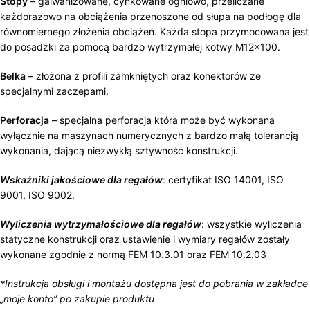
Stopy
– galwanizowane, cynkowane ogniowo, przeliczane
każdorazowo na obciążenia przenoszone od słupa na podłogę dla
równomiernego złożenia obciążeń. Każda stopa przymocowana jest
do posadzki za pomocą bardzo wytrzymałej kotwy M12x100.
Belka
– złożona z profili zamkniętych oraz konektorów ze
specjalnymi zaczepami.
Perforacja
– specjalna perforacja która może być wykonana
wyłącznie na maszynach numerycznych z bardzo małą tolerancją
wykonania, dającą niezwykłą sztywność konstrukcji.
Wskaźniki jakościowe dla regałów
: certyfikat ISO 14001, ISO
9001, ISO 9002.
Wyliczenia wytrzymałościowe dla regałów
: wszystkie wyliczenia
statyczne konstrukcji oraz ustawienie i wymiary regałów zostały
wykonane zgodnie z normą FEM 10.3.01 oraz FEM 10.2.03
*Instrukcja obsługi i montażu dostępna jest do pobrania w zakładce
„moje konto” po zakupie produktu