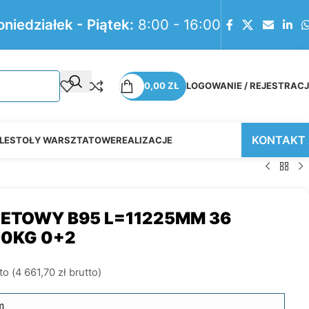
oniedziałek - Piątek:
8:00 - 16:00
0,00
ZŁ
LOGOWANIE / REJESTRAC
KONTAKT
LE
STOŁY WARSZTATOWE
REALIZACJE
LETOWY B95 L=11225MM 36
00KG 0+2
to (
4 661,70
zł
brutto)
m