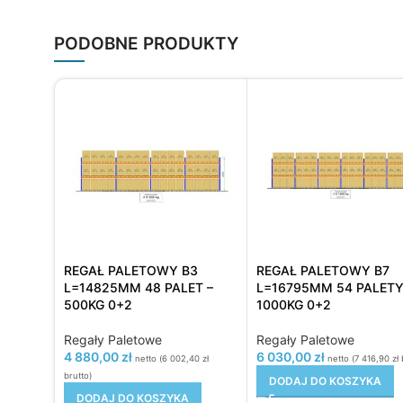
PODOBNE PRODUKTY
REGAŁ PALETOWY B3
REGAŁ PALETOWY B7
L=14825MM 48 PALET –
L=16795MM 54 PALETY
500KG 0+2
1000KG 0+2
Regały Paletowe
Regały Paletowe
4 880,00
zł
6 030,00
zł
netto (
6 002,40
zł
netto (
7 416,90
zł
b
brutto)
DODAJ DO KOSZYKA
DODAJ DO KOSZYKA