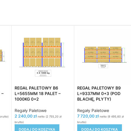
REGAŁ PALETOWY B6
REGAŁ PALETOWY B9
 –
L=5655MM 18 PALET –
L=9337MM 0+3 (POD
1000KG 0+2
BLACHĘ, PŁYTY)
Regały Paletowe
Regały Paletowe
2 240,00
zł
7 720,00
zł
rutto)
netto (
2 755,20
zł
netto (
9 495,60
zł
brutto)
brutto)
DODAJ DO KOSZYKA
DODAJ DO KOSZYKA