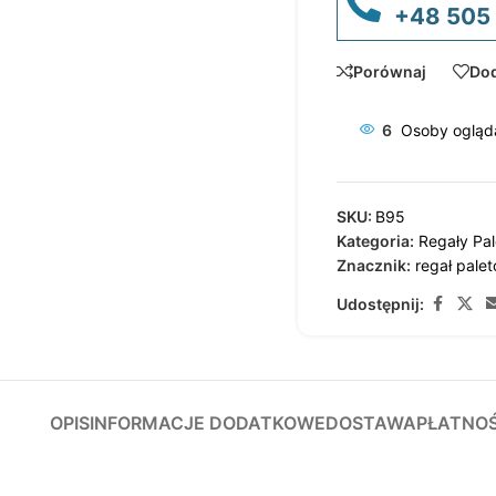
+48 505
Porównaj
Dod
6
Osoby ogląda
SKU:
B95
Kategoria:
Regały Pa
Znacznik:
regał pale
Udostępnij:
OPIS
INFORMACJE DODATKOWE
DOSTAWA
PŁATNO