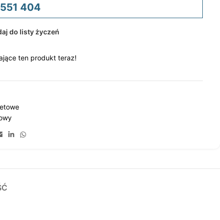
 551 404
aj do listy życzeń
jące ten produkt teraz!
letowe
towy
ŚĆ