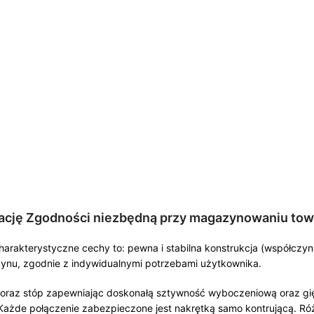
rację Zgodności niezbędną przy magazynowaniu to
charakterystyczne cechy to: pewna i stabilna konstrukcja (współcz
ynu, zgodnie z indywidualnymi potrzebami użytkownika.
) oraz stóp zapewniając doskonałą sztywność wyboczeniową oraz gię
żde połączenie zabezpieczone jest nakrętką samo kontrującą. Róż