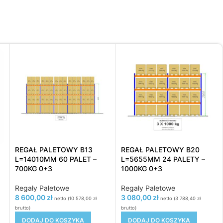
REGAŁ PALETOWY B13
REGAŁ PALETOWY B20
L=14010MM 60 PALET –
L=5655MM 24 PALETY –
700KG 0+3
1000KG 0+3
Regały Paletowe
Regały Paletowe
8 600,00
zł
3 080,00
zł
netto (
10 578,00
zł
netto (
3 788,40
zł
brutto)
brutto)
DODAJ DO KOSZYKA
DODAJ DO KOSZYKA