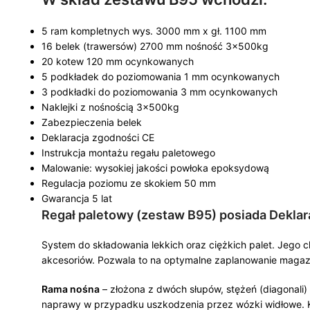
5 ram kompletnych wys. 3000 mm x gł. 1100 mm
16 belek (trawersów) 2700 mm nośność 3x500kg
20 kotew 120 mm ocynkowanych
5 podkładek do poziomowania 1 mm ocynkowanych
3 podkładki do poziomowania 3 mm ocynkowanych
Naklejki z nośnością 3x500kg
Zabezpieczenia belek
Deklaracja zgodności CE
Instrukcja montażu regału paletowego
Malowanie: wysokiej jakości powłoka epoksydową
Regulacja poziomu ze skokiem 50 mm
Gwarancja 5 lat
Regał paletowy (zestaw B95) posiada Dekla
System do składowania lekkich oraz ciężkich palet. Jego 
akcesoriów. Pozwala to na optymalne zaplanowanie magaz
Rama nośna
– złożona z dwóch słupów, stężeń (diagonali
naprawy w przypadku uszkodzenia przez wózki widłowe. Ka