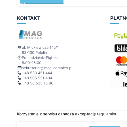
KONTAKT
PŁATN
ul. Mickiewicza 14a/1
83-130 Pelplin
Poniedziałek–Piątek:
8:00–16:00
sekretariat@mag-complex.pl
+48 533 451 444
+48 505 551 404
+48 58 535 16 96
Korzystanie z serwisu oznacza akceptację
regulaminu
.