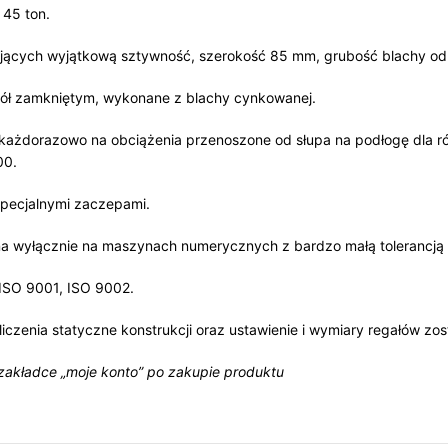
 45 ton.
dających wyjątkową sztywność, szerokość 85 mm, grubość blachy o
pół zamkniętym, wykonane z blachy cynkowanej.
każdorazowo na obciążenia przenoszone od słupa na podłogę dla r
00.
specjalnymi zaczepami.
a wyłącznie na maszynach numerycznych z bardzo małą tolerancją 
, ISO 9001, ISO 9002.
liczenia statyczne konstrukcji oraz ustawienie i wymiary regałów 
 zakładce „moje konto” po zakupie produktu