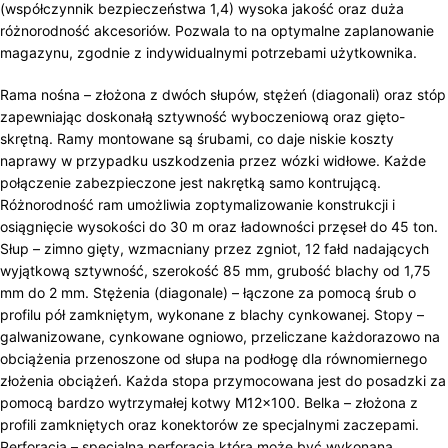
(współczynnik bezpieczeństwa 1,4) wysoka jakość oraz duża
różnorodność akcesoriów. Pozwala to na optymalne zaplanowanie
magazynu, zgodnie z indywidualnymi potrzebami użytkownika.
Rama nośna – złożona z dwóch słupów, stężeń (diagonali) oraz stóp
zapewniając doskonałą sztywność wyboczeniową oraz gięto-
skrętną. Ramy montowane są śrubami, co daje niskie koszty
naprawy w przypadku uszkodzenia przez wózki widłowe. Każde
połączenie zabezpieczone jest nakrętką samo kontrującą.
Różnorodność ram umożliwia zoptymalizowanie konstrukcji i
osiągnięcie wysokości do 30 m oraz ładowności przęseł do 45 ton.
Słup – zimno gięty, wzmacniany przez zgniot, 12 fałd nadających
wyjątkową sztywność, szerokość 85 mm, grubość blachy od 1,75
mm do 2 mm. Stężenia (diagonale) – łączone za pomocą śrub o
profilu pół zamkniętym, wykonane z blachy cynkowanej. Stopy –
galwanizowane, cynkowane ogniowo, przeliczane każdorazowo na
obciążenia przenoszone od słupa na podłogę dla równomiernego
złożenia obciążeń. Każda stopa przymocowana jest do posadzki za
pomocą bardzo wytrzymałej kotwy M12x100. Belka – złożona z
profili zamkniętych oraz konektorów ze specjalnymi zaczepami.
Perforacja – specjalna perforacja która może być wykonana