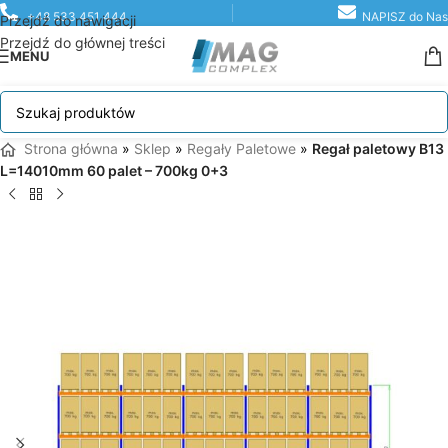
+48 533 451 444
NAPISZ do Nas
Przejdź do nawigacji
Przejdź do głównej treści
MENU
Strona główna
»
Sklep
»
Regały Paletowe
»
Regał paletowy B13
L=14010mm 60 palet – 700kg 0+3