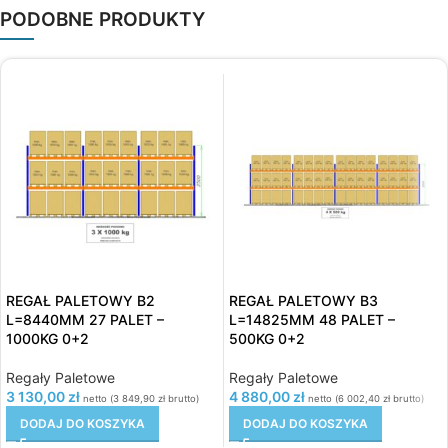
PODOBNE PRODUKTY
REGAŁ PALETOWY B2
REGAŁ PALETOWY B3
L=8440MM 27 PALET –
L=14825MM 48 PALET –
1000KG 0+2
500KG 0+2
Regały Paletowe
Regały Paletowe
3 130,00
zł
4 880,00
zł
netto (
3 849,90
zł
brutto)
netto (
6 002,40
zł
brutto)
DODAJ DO KOSZYKA
DODAJ DO KOSZYKA