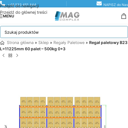
+48 533 451 444
NAPISZ do Nas
Przejdź do nawigacji
Przejdź do głównej treści
MENU
Strona główna
»
Sklep
»
Regały Paletowe
»
Regał paletowy B23
L=11225mm 60 palet – 500kg 0+3