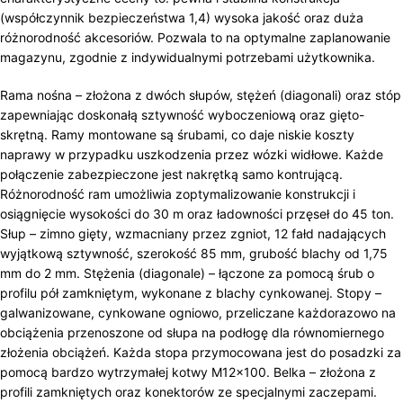
(współczynnik bezpieczeństwa 1,4) wysoka jakość oraz duża
różnorodność akcesoriów. Pozwala to na optymalne zaplanowanie
magazynu, zgodnie z indywidualnymi potrzebami użytkownika.
Rama nośna – złożona z dwóch słupów, stężeń (diagonali) oraz stóp
zapewniając doskonałą sztywność wyboczeniową oraz gięto-
skrętną. Ramy montowane są śrubami, co daje niskie koszty
naprawy w przypadku uszkodzenia przez wózki widłowe. Każde
połączenie zabezpieczone jest nakrętką samo kontrującą.
Różnorodność ram umożliwia zoptymalizowanie konstrukcji i
osiągnięcie wysokości do 30 m oraz ładowności przęseł do 45 ton.
Słup – zimno gięty, wzmacniany przez zgniot, 12 fałd nadających
wyjątkową sztywność, szerokość 85 mm, grubość blachy od 1,75
mm do 2 mm. Stężenia (diagonale) – łączone za pomocą śrub o
profilu pół zamkniętym, wykonane z blachy cynkowanej. Stopy –
galwanizowane, cynkowane ogniowo, przeliczane każdorazowo na
obciążenia przenoszone od słupa na podłogę dla równomiernego
złożenia obciążeń. Każda stopa przymocowana jest do posadzki za
pomocą bardzo wytrzymałej kotwy M12x100. Belka – złożona z
profili zamkniętych oraz konektorów ze specjalnymi zaczepami.