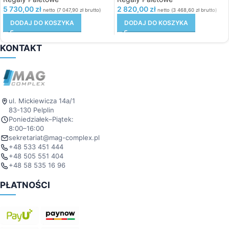
5 730,00
zł
2 820,00
zł
netto (
7 047,90
zł
brutto)
netto (
3 468,60
zł
brutto)
DODAJ DO KOSZYKA
DODAJ DO KOSZYKA
KONTAKT
ul. Mickiewicza 14a/1
83-130 Pelplin
Poniedziałek–Piątek:
8:00–16:00
sekretariat@mag-complex.pl
+48 533 451 444
+48 505 551 404
+48 58 535 16 96
PŁATNOŚCI