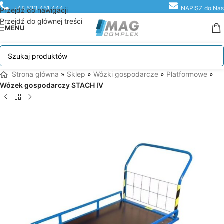
+48 533 451 444
NAPISZ do Nas
Przejdź do nawigacji
Przejdź do głównej treści
MENU
Strona główna
»
Sklep
»
Wózki gospodarcze
»
Platformowe
»
Wózek gospodarczy STACH IV