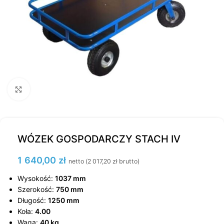
Kliknij, aby powiększyć
WÓZEK GOSPODARCZY STACH IV
1 640,00
zł
netto (
2 017,20
zł
brutto)
Wysokość:
1037 mm
Szerokość:
750 mm
Długość:
1250 mm
Koła:
4.00
Waga:
40 kg