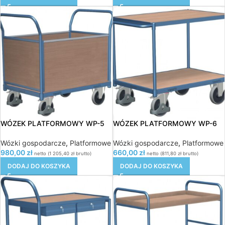
WÓZEK PLATFORMOWY WP-5
WÓZEK PLATFORMOWY WP-6
Wózki gospodarcze
,
Platformowe
Wózki gospodarcze
,
Platformowe
980,00
zł
660,00
zł
netto (
1 205,40
zł
brutto)
netto (
811,80
zł
brutto)
DODAJ DO KOSZYKA
DODAJ DO KOSZYKA