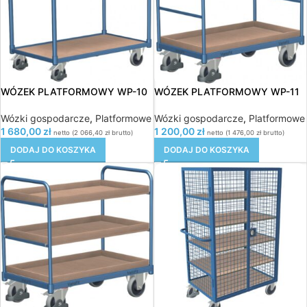
WÓZEK PLATFORMOWY WP-10
WÓZEK PLATFORMOWY WP-11
Wózki gospodarcze
,
Platformowe
Wózki gospodarcze
,
Platformowe
1 680,00
zł
1 200,00
zł
netto (
2 066,40
zł
brutto)
netto (
1 476,00
zł
brutto)
DODAJ DO KOSZYKA
DODAJ DO KOSZYKA