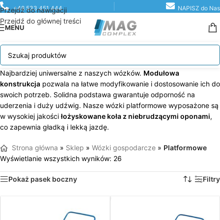
+48 533 451 444
NAPISZ do Nas
Przejdź do nawigacji
Przejdź do głównej treści
MENU
Najbardziej uniwersalne z naszych wózków.
Modułowa
konstrukcja
pozwala na łatwe modyfikowanie i dostosowanie ich do
swoich potrzeb. Solidna podstawa gwarantuje odporność na
uderzenia i duży udźwig. Nasze wózki platformowe wyposażone są
w wysokiej jakości
łożyskowane koła z niebrudzącymi oponami
,
co zapewnia gładką i lekką jazdę.
Strona główna
»
Sklep
»
Wózki gospodarcze
»
Platformowe
Wyświetlanie wszystkich wyników: 26
Pokaż pasek boczny
Filtry