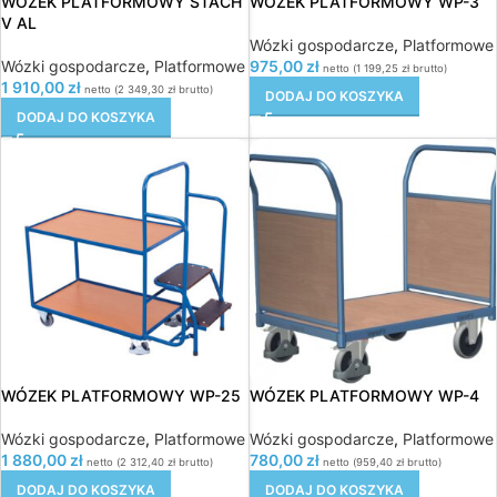
WÓZEK PLATFORMOWY STACH
WÓZEK PLATFORMOWY WP-3
V AL
Wózki gospodarcze
,
Platformowe
Wózki gospodarcze
,
Platformowe
975,00
zł
netto (
1 199,25
zł
brutto)
1 910,00
zł
netto (
2 349,30
zł
brutto)
DODAJ DO KOSZYKA
DODAJ DO KOSZYKA
WÓZEK PLATFORMOWY WP-25
WÓZEK PLATFORMOWY WP-4
Wózki gospodarcze
,
Platformowe
Wózki gospodarcze
,
Platformowe
1 880,00
zł
780,00
zł
netto (
2 312,40
zł
brutto)
netto (
959,40
zł
brutto)
DODAJ DO KOSZYKA
DODAJ DO KOSZYKA