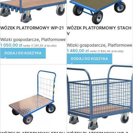
WÓZEK PLATFORMOWY WP-21
WÓZEK PLATFORMOWY STACH
V
Wózki gospodarcze
,
Platformowe
1 050,00
zł
Wózki gospodarcze
,
Platformowe
netto (
1 291,50
zł
brutto)
1 480,00
zł
netto (
1 820,40
zł
brutto)
DODAJ DO KOSZYKA
DODAJ DO KOSZYKA