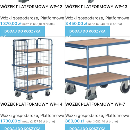
WÓZEK PLATFORMOWY WP-12
WÓZEK PLATFORMOWY WP-13
Wózki gospodarcze
,
Platformowe
Wózki gospodarcze
,
Platformowe
1 370,00
zł
3 450,00
zł
netto (
1 685,10
zł
brutto)
netto (
4 243,50
zł
brutto)
DODAJ DO KOSZYKA
DODAJ DO KOSZYKA
WÓZEK PLATFORMOWY WP-14
WÓZEK PLATFORMOWY WP-7
Wózki gospodarcze
,
Platformowe
Wózki gospodarcze
,
Platformowe
1 730,00
zł
880,00
zł
netto (
2 127,90
zł
brutto)
netto (
1 082,40
zł
brutto)
DODAJ DO KOSZYKA
DODAJ DO KOSZYKA