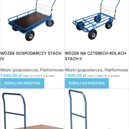
WÓZEK GOSPODARCZY STACH
WÓZEK NA CZTERECH KOŁACH
IV
STACH II
Wózki gospodarcze
,
Platformowe
Wózki gospodarcze
,
Platformowe
1 640,00
zł
1 600,00
zł
netto (
2 017,20
zł
brutto)
netto (
1 968,00
zł
brutto)
DODAJ DO KOSZYKA
DODAJ DO KOSZYKA