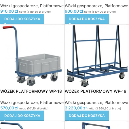
Wózki gospodarcze
,
Platformowe
Wózki gospodarcze
,
Platformowe
910,00
zł
900,00
zł
netto (
1 119,30
zł
brutto)
netto (
1 107,00
zł
brutto)
DODAJ DO KOSZYKA
DODAJ DO KOSZYKA
WÓZEK PLATFORMOWY WP-18
WÓZEK PLATFORMOWY WP-19
Wózki gospodarcze
,
Platformowe
Wózki gospodarcze
,
Platformowe
570,00
zł
3 220,00
zł
netto (
701,10
zł
brutto)
netto (
3 960,60
zł
brutto)
DODAJ DO KOSZYKA
DODAJ DO KOSZYKA