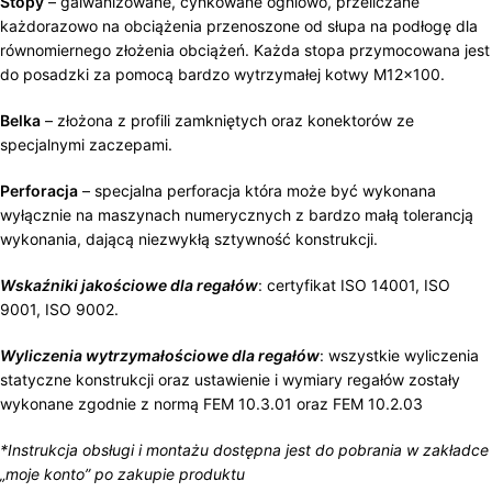
Stopy
– galwanizowane, cynkowane ogniowo, przeliczane
każdorazowo na obciążenia przenoszone od słupa na podłogę dla
równomiernego złożenia obciążeń. Każda stopa przymocowana jest
do posadzki za pomocą bardzo wytrzymałej kotwy M12x100.
Belka
– złożona z profili zamkniętych oraz konektorów ze
specjalnymi zaczepami.
Perforacja
– specjalna perforacja która może być wykonana
wyłącznie na maszynach numerycznych z bardzo małą tolerancją
wykonania, dającą niezwykłą sztywność konstrukcji.
Wskaźniki jakościowe dla regałów
: certyfikat ISO 14001, ISO
9001, ISO 9002.
Wyliczenia wytrzymałościowe dla regałów
: wszystkie wyliczenia
statyczne konstrukcji oraz ustawienie i wymiary regałów zostały
wykonane zgodnie z normą FEM 10.3.01 oraz FEM 10.2.03
*Instrukcja obsługi i montażu dostępna jest do pobrania w zakładce
„moje konto” po zakupie produktu