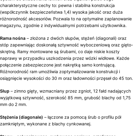
charakterystyczne cechy to: pewna i stabilna konstrukcja
(współczynnik bezpieczeństwa 1,4) wysoka jakość oraz duża
różnorodność akcesoriów. Pozwala to na optymalne zaplanowanie
magazynu, zgodnie z indywidualnymi potrzebami użytkownika.
Rama nośna
– złożona z dwóch słupów, stężeń (diagonali) oraz
stóp zapewniając doskonałą sztywność wyboczeniową oraz gięto-
skrętną. Ramy montowane są śrubami, co daje niskie koszty
naprawy w przypadku uszkodzenia przez wózki widłowe. Każde
połączenie zabezpieczone jest nakrętką samo kontrującą.
Różnorodność ram umożliwia zoptymalizowanie konstrukcji i
osiągnięcie wysokości do 30 m oraz ładowności przęseł do 45 ton.
Słup
– zimno gięty, wzmacniany przez zgniot, 12 fałd nadających
wyjątkową sztywność, szerokość 85 mm, grubość blachy od 1,75
mm do 2 mm.
Stężenia (diagonale)
– łączone za pomocą śrub o profilu pół
zamkniętym, wykonane z blachy cynkowanej.