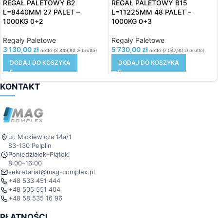
REGAŁ PALETOWY B2
REGAŁ PALETOWY B15
L=8440MM 27 PALET –
L=11225MM 48 PALET –
1000KG 0+2
1000KG 0+3
Regały Paletowe
Regały Paletowe
3 130,00
zł
5 730,00
zł
netto (
3 849,90
zł
brutto)
netto (
7 047,90
zł
brutto)
DODAJ DO KOSZYKA
DODAJ DO KOSZYKA
KONTAKT
ul. Mickiewicza 14a/1
83-130 Pelplin
Poniedziałek–Piątek:
8:00–16:00
sekretariat@mag-complex.pl
+48 533 451 444
+48 505 551 404
+48 58 535 16 96
PŁATNOŚCI