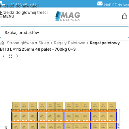
+48 533 451 444
NAPISZ do Nas
Przejdź do nawigacji
Przejdź do głównej treści
MENU
Strona główna
»
Sklep
»
Regały Paletowe
»
Regał paletowy
B113 L=11225mm 48 palet – 700kg 0+3