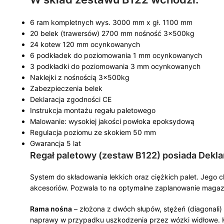
6 ram kompletnych wys. 3000 mm x gł. 1100 mm
20 belek (trawersów) 2700 mm nośność 3x500kg
24 kotew 120 mm ocynkowanych
6 podkładek do poziomowania 1 mm ocynkowanych
3 podkładki do poziomowania 3 mm ocynkowanych
Naklejki z nośnością 3x500kg
Zabezpieczenia belek
Deklaracja zgodności CE
Instrukcja montażu regału paletowego
Malowanie: wysokiej jakości powłoka epoksydową
Regulacja poziomu ze skokiem 50 mm
Gwarancja 5 lat
Regał paletowy (zestaw B122) posiada Dekl
System do składowania lekkich oraz ciężkich palet. Jego 
akcesoriów. Pozwala to na optymalne zaplanowanie magaz
Rama nośna
– złożona z dwóch słupów, stężeń (diagonali
naprawy w przypadku uszkodzenia przez wózki widłowe. Ka