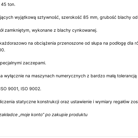
 45 ton.
dających wyjątkową sztywność, szerokość 85 mm, grubość blachy o
pół zamkniętym, wykonane z blachy cynkowanej.
każdorazowo na obciążenia przenoszone od słupa na podłogę dla r
00.
specjalnymi zaczepami.
a wyłącznie na maszynach numerycznych z bardzo małą tolerancją 
, ISO 9001, ISO 9002.
liczenia statyczne konstrukcji oraz ustawienie i wymiary regałów 
 zakładce „moje konto” po zakupie produktu