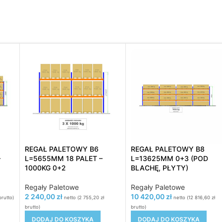
REGAŁ PALETOWY B6
REGAŁ PALETOWY B8
–
L=5655MM 18 PALET –
L=13625MM 0+3 (POD
1000KG 0+2
BLACHĘ, PŁYTY)
Regały Paletowe
Regały Paletowe
2 240,00
zł
10 420,00
zł
rutto)
netto (
2 755,20
zł
netto (
12 816,60
zł
brutto)
brutto)
DODAJ DO KOSZYKA
DODAJ DO KOSZYKA