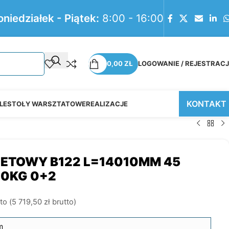
oniedziałek - Piątek:
8:00 - 16:00
0,00
ZŁ
LOGOWANIE / REJESTRAC
KONTAKT
LE
STOŁY WARSZTATOWE
REALIZACJE
LETOWY B122 L=14010MM 45
00KG 0+2
to (
5 719,50
zł
brutto)
m