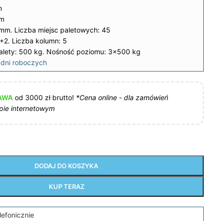
m
mm
 mm. Liczba miejsc paletowych: 45
2. Liczba kolumn: 5
lety: 500 kg. Nośność poziomu: 3×500 kg
dni roboczych
AWA
od 3000 zł brutto!
*Cena online - dla zamówień
pie internetowym
DODAJ DO KOSZYKA
KUP TERAZ
lefonicznie