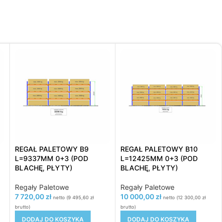
REGAŁ PALETOWY B9
REGAŁ PALETOWY B10
L=9337MM 0+3 (POD
L=12425MM 0+3 (POD
BLACHĘ, PŁYTY)
BLACHĘ, PŁYTY)
Regały Paletowe
Regały Paletowe
7 720,00
zł
10 000,00
zł
netto (
9 495,60
zł
netto (
12 300,00
zł
brutto)
brutto)
DODAJ DO KOSZYKA
DODAJ DO KOSZYKA