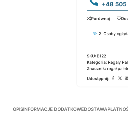
+48 505
Porównaj
Dod
2
Osoby ogląda
SKU:
B122
Kategoria:
Regały Pa
Znacznik:
regał pale
Udostępnij:
OPIS
INFORMACJE DODATKOWE
DOSTAWA
PŁATNO