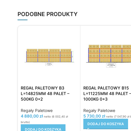
PODOBNE PRODUKTY
REGAŁ PALETOWY B3
REGAŁ PALETOWY B15
L=14825MM 48 PALET –
L=11225MM 48 PALET 
500KG 0+2
1000KG 0+3
Regały Paletowe
Regały Paletowe
4 880,00
zł
5 730,00
zł
netto (
6 002,40
zł
netto (
7 047,90
zł
b
brutto)
DODAJ DO KOSZYKA
DODAJ DO KOSZYKA