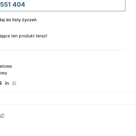
 551 404
aj do listy życzeń
jące ten produkt teraz!
letowe
towy
ŚĆ