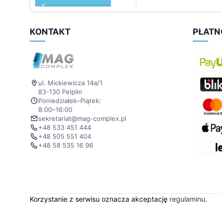
KONTAKT
PŁATN
ul. Mickiewicza 14a/1
83-130 Pelplin
Poniedziałek–Piątek:
8:00–16:00
sekretariat@mag-complex.pl
+48 533 451 444
+48 505 551 404
+48 58 535 16 96
Korzystanie z serwisu oznacza akceptację
regulaminu
.