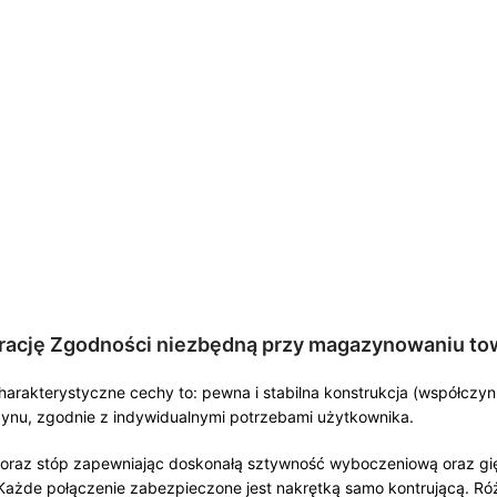
arację Zgodności niezbędną przy magazynowaniu to
charakterystyczne cechy to: pewna i stabilna konstrukcja (współcz
ynu, zgodnie z indywidualnymi potrzebami użytkownika.
) oraz stóp zapewniając doskonałą sztywność wyboczeniową oraz gię
żde połączenie zabezpieczone jest nakrętką samo kontrującą. Róż