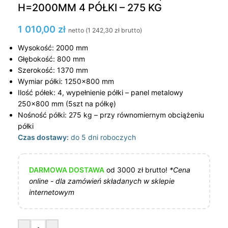
H=2000MM 4 PÓŁKI – 275 KG
1 010,00
zł
netto (
1 242,30
zł
brutto)
Wysokość: 2000 mm
Głębokość: 800 mm
Szerokość: 1370 mm
Wymiar półki: 1250×800 mm
Ilość półek: 4, wypełnienie półki – panel metalowy
250×800 mm (5szt na półkę)
Nośność półki: 275 kg – przy równomiernym obciążeniu
półki
Czas dostawy:
do 5 dni roboczych
DARMOWA DOSTAWA
od 3000 zł brutto!
*Cena
online - dla zamówień składanych w sklepie
internetowym