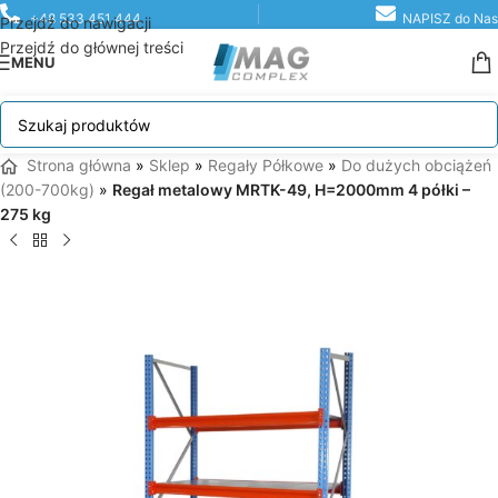
+48 533 451 444
NAPISZ do Nas
Przejdź do nawigacji
Przejdź do głównej treści
MENU
Strona główna
»
Sklep
»
Regały Półkowe
»
Do dużych obciążeń
(200-700kg)
»
Regał metalowy MRTK-49, H=2000mm 4 półki –
275 kg