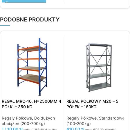
PODOBNE PRODUKTY
REGAŁ MRC-10, H=2500MM 4
REGAŁ PÓŁKOWY M20 – 5
PÓŁKI – 350 KG
PÓŁEK – 160KG
Regały Półkowe
,
Do dużych
Regały Półkowe
,
Standardowe
obciążeń (200-700kg)
(100-200kg)
1 130,00
zł
410,00
zł
netto (
1 389,90
zł
brutto)
netto (
504,30
zł
brutto)