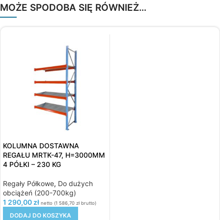
MOŻE SPODOBA SIĘ RÓWNIEŻ…
KOLUMNA DOSTAWNA
REGAŁU MRTK-47, H=3000MM
4 PÓŁKI – 230 KG
Regały Półkowe
,
Do dużych
obciążeń (200-700kg)
1 290,00
zł
netto (
1 586,70
zł
brutto)
DODAJ DO KOSZYKA